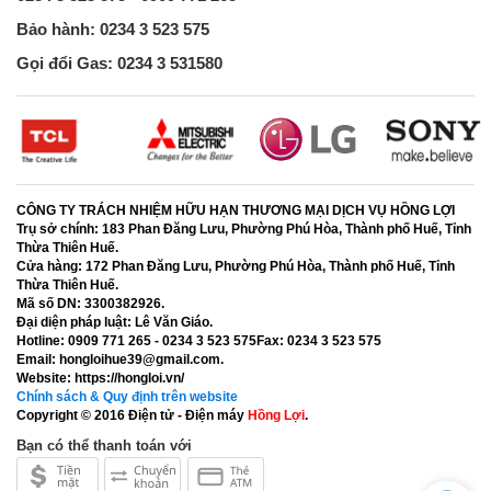
Bảo hành: 0234 3 523 575
Gọi đổi Gas: 0234 3 531580
CÔNG TY TRÁCH NHIỆM HỮU HẠN THƯƠNG MẠI DỊCH VỤ HỒNG LỢI
Trụ sở chính:
183 Phan Đăng Lưu, Phường Phú Hòa, Thành phố Huế, Tỉnh
Thừa Thiên Huế.
Cửa hàng:
172 Phan Đăng Lưu, Phường Phú Hòa, Thành phố Huế, Tỉnh
Thừa Thiên Huế.
Mã số DN:
3300382926.
Đại diện pháp luật:
Lê Văn Giáo.
Hotline:
0909 771 265 - 0234 3 523 575
Fax:
0234 3 523 575
Email:
hongloihue39@gmail.com.
Website:
https://hongloi.vn/
Chính sách & Quy định trên website
Copyright © 2016
Điện tử - Điện máy
Hồng Lợi
.
Bạn có thể thanh toán với