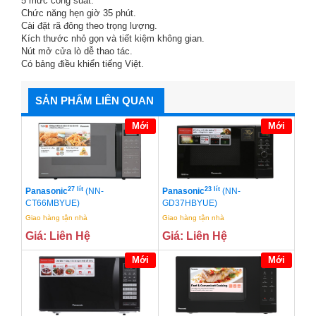
5 mức công suất.
Chức năng hẹn giờ 35 phút.
Cài đặt rã đông theo trọng lượng.
Kích thước nhỏ gọn và tiết kiệm không gian.
Nút mở cửa lò dễ thao tác.
Có bảng điều khiển tiếng Việt.
SẢN PHẨM LIÊN QUAN
Mới
Mới
27 lít
23 lít
Panasonic
(NN-
Panasonic
(NN-
CT66MBYUE)
GD37HBYUE)
Giao hàng tận nhà
Giao hàng tận nhà
Giá: Liên Hệ
Giá: Liên Hệ
Mới
Mới