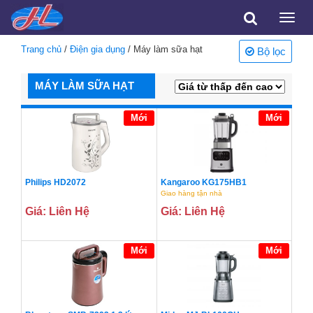
Toggle
naviga
Trang chủ
/
Điện gia dụng
/ Máy làm sữa hạt
Bộ lọc
MÁY LÀM SỮA HẠT
Mới
Mới
Philips HD2072
Kangaroo KG175HB1
Giao hàng tận nhà
Giá: Liên Hệ
Giá: Liên Hệ
Mới
Mới