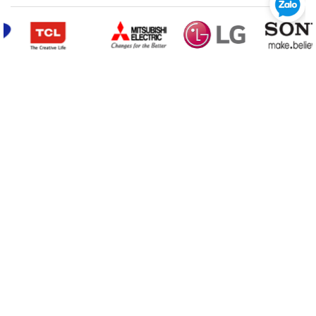
CÔNG TY TRÁCH NHIỆM HỮU HẠN THƯƠNG MẠI DỊCH VỤ HỒNG LỢI
Trụ sở chính:
183 Phan Đăng Lưu, Phường Phú Hòa, Thành phố Huế, Tỉnh
Thừa Thiên Huế.
Cửa hàng:
172 Phan Đăng Lưu, Phường Phú Hòa, Thành phố Huế, Tỉnh
Thừa Thiên Huế.
Mã số DN:
3300382926.
Đại diện pháp luật:
Lê Văn Giáo.
Hotline:
0909 771 265 - 0234 3 523 575
Fax:
0234 3 523 575
Email:
hongloihue39@gmail.com.
Website:
https://hongloi.vn/
Chính sách & Quy định trên website
Copyright © 2016
Điện tử - Điện máy
Hồng Lợi
.
Bạn có thể thanh toán với