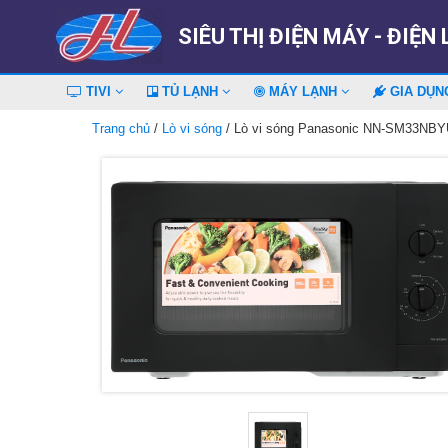
SIÊU THỊ ĐIỆN MÁY - ĐIỆN
TIVI
TỦ LẠNH
MÁY LẠNH
GIA DỤ
Trang chủ
/
Lò vi sóng
/ Lò vi sóng Panasonic NN-SM33NBYU