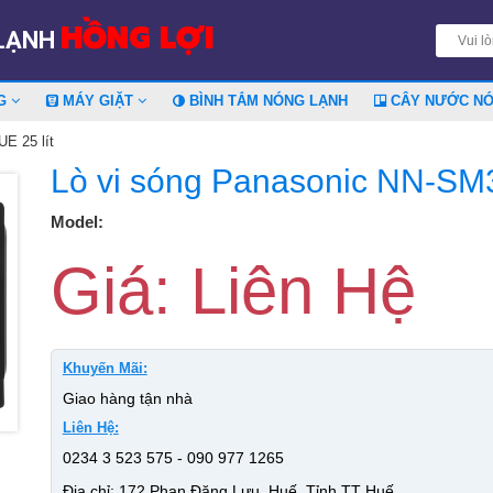
HỒNG LỢI
 LẠNH
NG
MÁY GIẶT
BÌNH TẮM NÓNG LẠNH
CÂY NƯỚC N
E 25 lít
Lò vi sóng Panasonic NN-SM
Model:
Giá: Liên Hệ
Khuyến Mãi:
Giao hàng tận nhà
Liên Hệ:
0234 3 523 575 - 090 977 1265
Địa chỉ: 172 Phan Đăng Lưu, Huế, Tỉnh TT Huế