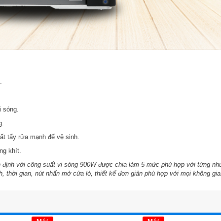
.
i sóng.
g
.
ất tẩy rửa mạnh để vệ sinh.
ng khít.
n định với công suất vi sóng 900W được chia làm 5 mức phù hợp với từng nh
h, thời gian, nút nhấn mở cửa lò, thiết kế đơn giản phù hợp với mọi không gi