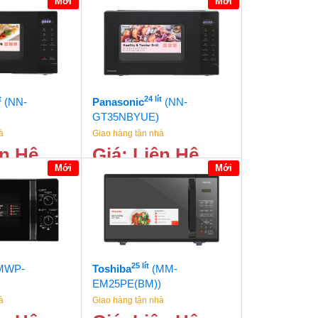
Mới
Mới
t
24 lít
(NN-
Panasonic
(NN-
GT35NBYUE)
à
Giao hàng tận nhà
ên Hệ
Giá: Liên Hệ
Mới
Mới
25 lít
MWP-
Toshiba
(MM-
EM25PE(BM))
à
Giao hàng tận nhà