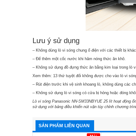
Lưu ý sử dụng
– Không dùng lò vi sóng chung ổ điện với các thiết bị khác
– Để thêm một cốc nước khi hâm nóng thức ăn khô.
– Không sử dụng đồ đựng thức ăn bằng kim loại trong lò v
Xem thêm:
13 thứ tuyệt đối không được cho vào lò vi són
– Rút điện trước khi vệ sinh khoang lò, không dùng các ch
– Không sử dụng lò vi sóng có cửa bị hỏng hoặc đóng khô
Lò vi sóng Panasonic NN-SM33NBYUE 25 lít
hoạt động ổ
sử dụng với bảng điều khiển nút vặn tùy chỉnh chương trìn
SẢN PHẨM LIÊN QUAN