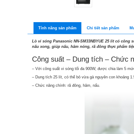
Tính năng sản phẩm
Chi tiết sản phẩm
Mu
Lò vi sóng Panasonic NN-SM33NBYUE 25 lít
có công s
nấu xong, giúp nấu, hâm nóng, rã đông thực phẩm tiện
Công suất – Dung tích – Chức 
– Với công suất vi sóng tối đa 900W, được chia làm 5 m
– Dung tích 25 lít, có thể bỏ vừa gà nguyên con khoảng 1
– Chức năng chính: rã đông, hâm, nấu.