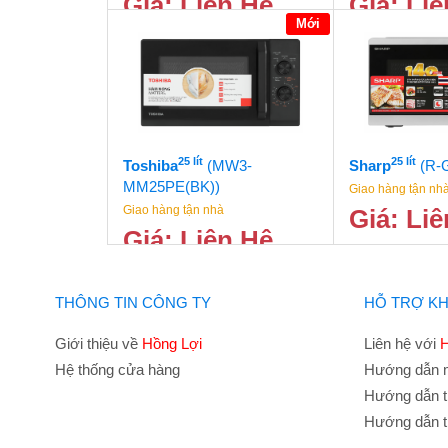
Giá: Liên Hệ
Giá: Li
Mới
25 lít
25 lít
Toshiba
(MW3-
Sharp
(R-
MM25PE(BK))
Giao hàng tận nh
Giao hàng tận nhà
Giá: Li
Giá: Liên Hệ
THÔNG TIN CÔNG TY
HỖ TRỢ K
Giới thiệu về
Hồng Lợi
Liên hệ với
H
Hệ thống cửa hàng
Hướng dẫn 
Hướng dẫn t
Hướng dẫn t