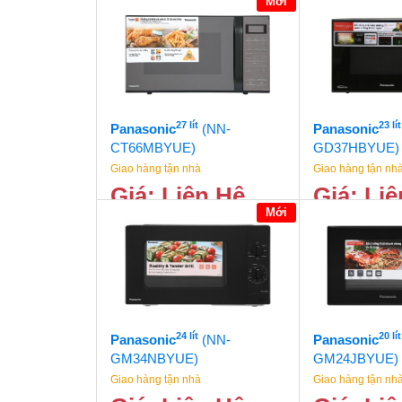
Mới
27 lít
23 lít
Panasonic
(NN-
Panasonic
CT66MBYUE)
GD37HBYUE)
Giao hàng tận nhà
Giao hàng tận nh
Giá: Liên Hệ
Giá: Li
Mới
24 lít
20 lít
Panasonic
(NN-
Panasonic
GM34NBYUE)
GM24JBYUE)
Giao hàng tận nhà
Giao hàng tận nh