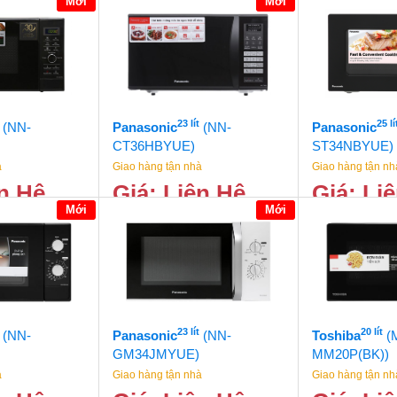
Mới
Mới
23 lít
25 lí
(NN-
Panasonic
(NN-
Panasonic
CT36HBYUE)
ST34NBYUE)
à
Giao hàng tận nhà
Giao hàng tận nh
ên Hệ
Giá: Liên Hệ
Giá: Li
Mới
Mới
23 lít
20 lít
(NN-
Panasonic
(NN-
Toshiba
(
GM34JMYUE)
MM20P(BK))
à
Giao hàng tận nhà
Giao hàng tận nh