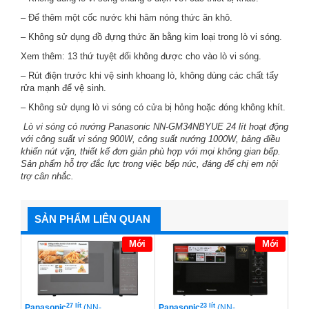
– Để thêm một cốc nước khi hâm nóng thức ăn khô.
– Không sử dụng đồ đựng thức ăn bằng kim loại trong lò vi sóng.
Xem thêm:
13 thứ tuyệt đối không được cho vào lò vi sóng
.
– Rút điện trước khi vệ sinh khoang lò, không dùng các chất tẩy
rửa mạnh để vệ sinh.
– Không sử dụng lò vi sóng có cửa bị hỏng hoặc đóng không khít.
Lò vi sóng có nướng Panasonic NN-GM34NBYUE 24 lít
hoạt động
với công suất vi sóng 900W, công suất nướng 1000W, bảng điều
khiển nút vặn, thiết kế đơn giản phù hợp với mọi không gian bếp.
Sản phẩm hỗ trợ đắc lực trong việc bếp núc, đáng để chị em nội
trợ cân nhắc.
SẢN PHẨM LIÊN QUAN
Mới
Mới
27 lít
23 lít
Panasonic
(NN-
Panasonic
(NN-