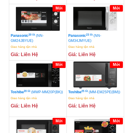
Mới
Mới
20 lít
23 lít
Panasonic
(NN-
Panasonic
(NN-
GM24JBYUE)
GM34JMYUE)
Giao hàng tận nhà
Giao hàng tận nhà
Giá: Liên Hệ
Giá: Liên Hệ
Mới
Mới
20 lít
25 lít
Toshiba
(MWP-MM20P(BK))
Toshiba
(MM-EM25PE(BM))
Giao hàng tận nhà
Giao hàng tận nhà
Giá: Liên Hệ
Giá: Liên Hệ
Mới
Mới