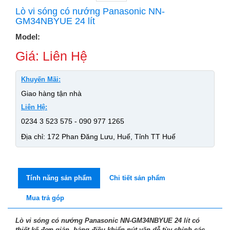
Lò vi sóng có nướng Panasonic NN-
GM34NBYUE 24 lít
Model:
Giá: Liên Hệ
Khuyến Mãi:
Giao hàng tận nhà
Liên Hệ:
0234 3 523 575 - 090 977 1265
Địa chỉ: 172 Phan Đăng Lưu, Huế, Tỉnh TT Huế
Tính năng sản phẩm
Chi tiết sản phẩm
Mua trả góp
Lò vi sóng có nướng Panasonic NN-GM34NBYUE 24 lít có
thiết kế đơn giản, bảng điều khiển nút vặn dễ tùy chỉnh các