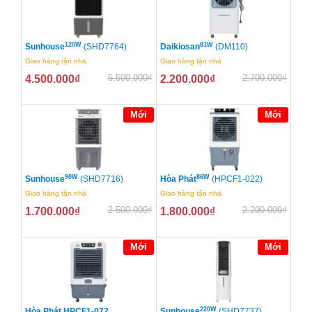
120W
81W
Sunhouse
(SHD7764)
Daikiosan
(DM110)
Giao hàng tận nhà
Giao hàng tận nhà
5.500.000
₫
2.700.000
₫
4.500.000
₫
2.200.000
₫
Mới
Mới
90W
86W
Sunhouse
(SHD7716)
Hòa Phát
(HPCF1-022)
Giao hàng tận nhà
Giao hàng tận nhà
2.500.000
₫
2.200.000
₫
1.700.000
₫
1.800.000
₫
Mới
Mới
220W
Hòa Phát HPCF1-072
Sunhouse
(SHD7737)