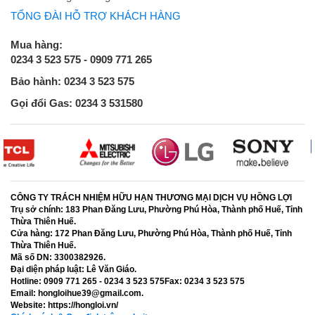
TỔNG ĐÀI HỖ TRỢ KHÁCH HÀNG
Mua hàng:
0234 3 523 575 - 0909 771 265
Bảo hành: 0234 3 523 575
Gọi đổi Gas: 0234 3 531580
CÔNG TY TRÁCH NHIỆM HỮU HẠN THƯƠNG MẠI DỊCH VỤ HỒNG LỢI
Trụ sở chính:
183 Phan Đăng Lưu, Phường Phú Hòa, Thành phố Huế, Tỉnh
Thừa Thiên Huế.
Cửa hàng:
172 Phan Đăng Lưu, Phường Phú Hòa, Thành phố Huế, Tỉnh
Thừa Thiên Huế.
Mã số DN:
3300382926.
Đại diện pháp luật:
Lê Văn Giáo.
Hotline:
0909 771 265 - 0234 3 523 575
Fax:
0234 3 523 575
Email:
hongloihue39@gmail.com.
Website:
https://hongloi.vn/