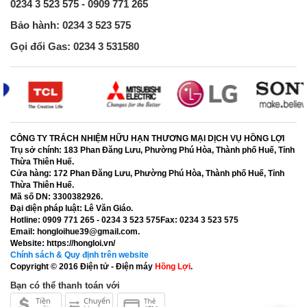
0234 3 523 575 - 0909 771 265
Bảo hành: 0234 3 523 575
Gọi đổi Gas: 0234 3 531580
CÔNG TY TRÁCH NHIỆM HỮU HẠN THƯƠNG MẠI DỊCH VỤ HỒNG LỢI
Trụ sở chính:
183 Phan Đăng Lưu, Phường Phú Hòa, Thành phố Huế, Tỉnh
Thừa Thiên Huế.
Cửa hàng:
172 Phan Đăng Lưu, Phường Phú Hòa, Thành phố Huế, Tỉnh
Thừa Thiên Huế.
Mã số DN:
3300382926.
Đại diện pháp luật:
Lê Văn Giáo.
Hotline:
0909 771 265 - 0234 3 523 575
Fax:
0234 3 523 575
Email:
hongloihue39@gmail.com.
Website:
https://hongloi.vn/
Chính sách & Quy định trên website
Copyright © 2016
Điện tử - Điện máy
Hồng Lợi
.
Bạn có thể thanh toán với