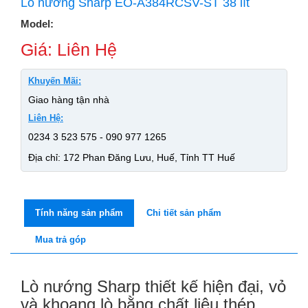
Lò nướng Sharp EO-A384RCSV-ST 38 lít
Model:
Giá: Liên Hệ
Khuyến Mãi:
Giao hàng tận nhà
Liên Hệ:
0234 3 523 575 - 090 977 1265
Địa chỉ: 172 Phan Đăng Lưu, Huế, Tỉnh TT Huế
Tính năng sản phẩm
Chi tiết sản phẩm
Mua trả góp
Lò nướng Sharp
thiết kế hiện đại, vỏ
và khoang lò bằng chất liệu thép