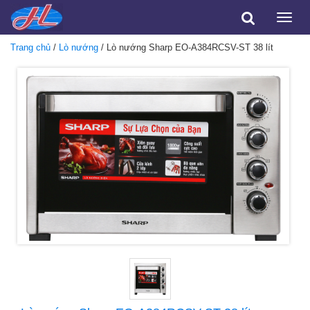
Toggle
naviga
Trang chủ
/
Lò nướng
/ Lò nướng Sharp EO-A384RCSV-ST 38 lít