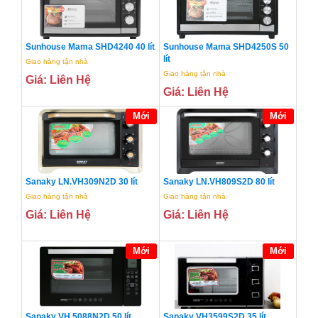
Sunhouse Mama SHD4240 40 lít
Sunhouse Mama SHD4250S 50
lít
Giao hàng tận nhà
Giao hàng tận nhà
Giá: Liên Hệ
Giá: Liên Hệ
Mới
Mới
Sanaky LN.VH309N2D 30 lít
Sanaky LN.VH809S2D 80 lít
Giao hàng tận nhà
Giao hàng tận nhà
Giá: Liên Hệ
Giá: Liên Hệ
Mới
Mới
Sanaky VH 5088N2D 50 lít
Sanaky VH3599S2D 35 lít