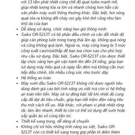
với 13 tấm phát nhiệt cùng chế độ quạt turbo mạnh mẽ,
giúp nhiệt lượng tỏa ra lớn và nhanh chóng hơn hẳn các
sản phẩm máy sưởi thông thường khác. Đặc biệt, hơi nóng
quạt tỏa ra không đốt cháy oxi gây khó thở cũng như làm
khô da của bạn
Dễ dàng sử dụng, chức năng hẹn giờ thông minh
Saiko OR-5213T có bộ phận điều chỉnh và cân đối nhiệt độ
giúp căn phòng luôn trong trạng thái ấm áp, không quá nóng
và cũng không quá lạnh. Ngoài ra, máy cũng trang bị 3 mức
công suất cao/vừa/thấp để bạn lựa chọn sao cho phù hợp
nhu cầu sử dụng. Đặc biệt, Saiko OR-5213T còn được thiết
lập chức năng hẹn giờ vận hành lên đến 24 tiếng, giúp bạn
sử dụng máy hiệu quả cả ngày lẫn đêm mà không cần trực
tiếp điều chỉnh, tốn nhiều công sức như trước đây.
Hệ thống an toàn
Máy sưởi dầu Saiko OR-5213T không chỉ được người tiêu
dùng đánh giá cao bởi tính năng ưu việt mà còn vì hệ thống
an toàn tiên tiến. Máy sẽ tự động bật/ tắt khi nhiệt độ cung
cấp đã đạt đủ tiêu chuẩn, giúp bạn tiết kiệm điện năng tiêu
thụ một cách tối ưu. Mặt khác, với phạm vi phát nhiệt rộng
rãi, làm ấm nhanh, thiết bị còn có thể sử dụng để sưởi hoặc
sấy quần áo vô cùng tiện lợi.
Thiết kế sang trọng, dễ dàng di chuyển
Không chỉ sở hữu những tính năng ưu việt, Saiko OR-
5213T còn có thiết kế sang trọng góp phần tô điểm thêm