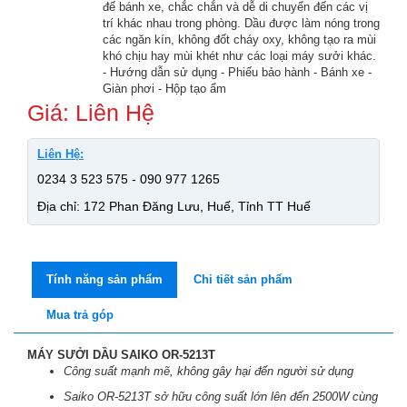
đế bánh xe, chắc chắn và dễ di chuyển đến các vị
trí khác nhau trong phòng. Dầu được làm nóng trong
các ngăn kín, không đốt cháy oxy, không tạo ra mùi
khó chịu hay mùi khét như các loại máy sưởi khác.
PHỤ KIỆN
- Hướng dẫn sử dụng - Phiếu bảo hành - Bánh xe -
Giàn phơi - Hộp tạo ẩm
Giá: Liên Hệ
Liên Hệ:
0234 3 523 575 - 090 977 1265
Địa chỉ: 172 Phan Đăng Lưu, Huế, Tỉnh TT Huế
Tính năng sản phẩm
Chi tiết sản phẩm
Mua trả góp
MÁY SƯỞI DẦU SAIKO OR-5213T
Công suất mạnh mẽ, không gây hại đến người sử dụng
Saiko OR-5213T sở hữu công suất lớn lên đến 2500W cùng