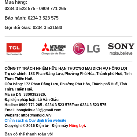
Mua hàng:
0234 3 523 575 - 0909 771 265
Bảo hành: 0234 3 523 575
Gọi đổi Gas: 0234 3 531580
CÔNG TY TRÁCH NHIỆM HỮU HẠN THƯƠNG MẠI DỊCH VỤ HỒNG LỢI
Trụ sở chính:
183 Phan Đăng Lưu, Phường Phú Hòa, Thành phố Huế, Tỉnh
Thừa Thiên Huế.
Cửa hàng:
172 Phan Đăng Lưu, Phường Phú Hòa, Thành phố Huế, Tỉnh
Thừa Thiên Huế.
Mã số DN:
3300382926.
Đại diện pháp luật:
Lê Văn Giáo.
Hotline:
0909 771 265 - 0234 3 523 575
Fax:
0234 3 523 575
Email:
hongloihue39@gmail.com.
Website:
https://hongloi.vn/
Chính sách & Quy định trên website
Copyright © 2016
Điện tử - Điện máy
Hồng Lợi
.
Bạn có thể thanh toán với