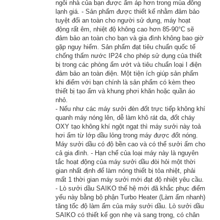
ngôi nhà của bạn được ấm áp hơn trong mùa đông
lạnh giá. - Sản phẩm được thiết kế nhằm đảm bảo
tuyệt đối an toàn cho người sử dụng, máy hoạt
động rất êm, nhiệt độ không cao hơn 85-90°C sẽ
đảm bảo an toàn cho bạn và gia đình không bao giờ
gặp nguy hiểm. Sản phẩm đạt tiêu chuẩn quốc tế
chống thấm nước IP24 cho phép sử dụng của thiết
bị trong các phòng ẩm ướt và tiêu chuẩn loại I điện
đảm bảo an toàn điện. Một tiện ích giúp sản phẩm
khi điểm với bạn chính là sản phẩm có kèm theo
thiết bị tạo ẩm và khung phơi khăn hoặc quần áo
nhỏ.
CHỨC NĂNG
- Nếu như các máy sưởi đèn đốt trực tiếp không khí
quanh máy nóng lên, dễ làm khô rát da, đốt cháy
OXY tạo không khí ngột ngạt thì máy sưởi này toả
hơi ấm từ lớp dầu lỏng trong máy được đốt nóng.
Máy sưởi dầu có độ bền cao và có thể sưởi ấm cho
cả gia đình. - Hạn chế của loại máy này là nguyên
tắc hoạt động của máy sưởi dầu đòi hỏi một thời
gian nhất định để làm nóng thiết bị tỏa nhiệt, phải
mất 1 thời gian máy sưởi mới đạt độ nhiệt yêu cầu.
- Lò sưởi dầu SAIKO thế hệ mới đã khắc phục điểm
yếu này bằng bộ phận Turbo Heater (Làm ấm nhanh)
tăng tốc độ làm ấm của máy sưởi dầu. Lò sưởi dầu
SAIKO có thiết kế gọn nhẹ và sang trọng, có chân