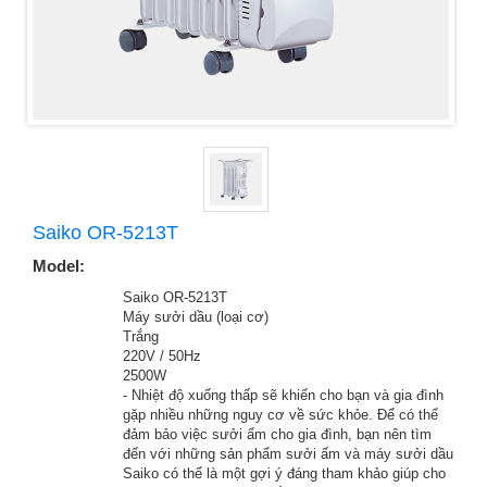
Saiko OR-5213T
Model:
MÃ SẢN PHẨM
Saiko OR-5213T
THỂ LOẠI
Máy sưởi dầu (loại cơ)
MẦU SẮC
Trắng
ĐIỆN ÁP
220V / 50Hz
CÔNG SUẤT
2500W
TIỆN ÍCH
- Nhiệt độ xuống thấp sẽ khiến cho bạn và gia đình
gặp nhiều những nguy cơ về sức khỏe. Để có thể
đảm bảo việc sưởi ấm cho gia đình, bạn nên tìm
đến với những sản phẩm sưởi ấm và máy sưởi dầu
Saiko có thể là một gợi ý đáng tham khảo giúp cho