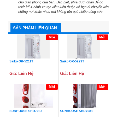
cho gian phòng của bạn. Đặc biệt, phía dưới chân đế có
thiết kế 4 bánh xe tạo điều kiện thuận để bạn di chuyển đến
những nơi khác nhau mà không tốn quá nhiều công sức.
SẢN PHẨM LIÊN QUAN
Mới
Mới
Saiko OR-5211T
Saiko OR-5229T
Giá: Liên Hệ
Giá: Liên Hệ
Mới
Mới
SUNHOUSE SHD7083
SUNHOUSE SHD7081