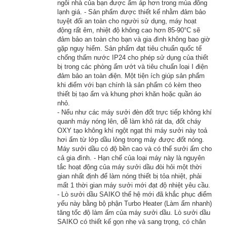
ngôi nhà của bạn được ấm áp hơn trong mùa đông
lạnh giá. - Sản phẩm được thiết kế nhằm đảm bảo
tuyệt đối an toàn cho người sử dụng, máy hoạt
động rất êm, nhiệt độ không cao hơn 85-90°C sẽ
đảm bảo an toàn cho bạn và gia đình không bao giờ
gặp nguy hiểm. Sản phẩm đạt tiêu chuẩn quốc tế
chống thấm nước IP24 cho phép sử dụng của thiết
bị trong các phòng ẩm ướt và tiêu chuẩn loại I điện
đảm bảo an toàn điện. Một tiện ích giúp sản phẩm
khi điểm với bạn chính là sản phẩm có kèm theo
thiết bị tạo ẩm và khung phơi khăn hoặc quần áo
nhỏ.
CHỨC NĂNG
- Nếu như các máy sưởi đèn đốt trực tiếp không khí
quanh máy nóng lên, dễ làm khô rát da, đốt cháy
OXY tạo không khí ngột ngạt thì máy sưởi này toả
hơi ấm từ lớp dầu lỏng trong máy được đốt nóng.
Máy sưởi dầu có độ bền cao và có thể sưởi ấm cho
cả gia đình. - Hạn chế của loại máy này là nguyên
tắc hoạt động của máy sưởi dầu đòi hỏi một thời
gian nhất định để làm nóng thiết bị tỏa nhiệt, phải
mất 1 thời gian máy sưởi mới đạt độ nhiệt yêu cầu.
- Lò sưởi dầu SAIKO thế hệ mới đã khắc phục điểm
yếu này bằng bộ phận Turbo Heater (Làm ấm nhanh)
tăng tốc độ làm ấm của máy sưởi dầu. Lò sưởi dầu
SAIKO có thiết kế gọn nhẹ và sang trọng, có chân