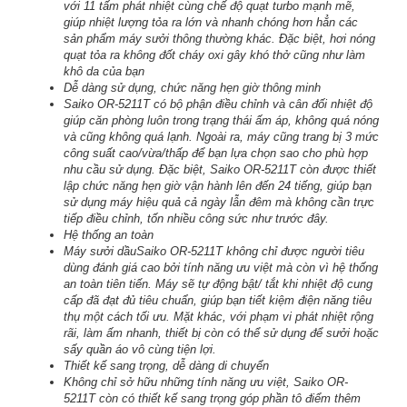
với 11 tấm phát nhiệt cùng chế độ quạt turbo mạnh mẽ,
giúp nhiệt lượng tỏa ra lớn và nhanh chóng hơn hẳn các
sản phẩm máy sưởi thông thường khác. Đặc biệt, hơi nóng
quạt tỏa ra không đốt cháy oxi gây khó thở cũng như làm
khô da của bạn
Dễ dàng sử dụng, chức năng hẹn giờ thông minh
Saiko OR-5211T có bộ phận điều chỉnh và cân đối nhiệt độ
giúp căn phòng luôn trong trạng thái ấm áp, không quá nóng
và cũng không quá lạnh. Ngoài ra, máy cũng trang bị 3 mức
công suất cao/vừa/thấp để bạn lựa chọn sao cho phù hợp
nhu cầu sử dụng. Đặc biệt, Saiko OR-5211T còn được thiết
lập chức năng hẹn giờ vận hành lên đến 24 tiếng, giúp bạn
sử dụng máy hiệu quả cả ngày lẫn đêm mà không cần trực
tiếp điều chỉnh, tốn nhiều công sức như trước đây.
Hệ thống an toàn
Máy sưởi dầuSaiko OR-5211T không chỉ được người tiêu
dùng đánh giá cao bởi tính năng ưu việt mà còn vì hệ thống
an toàn tiên tiến. Máy sẽ tự động bật/ tắt khi nhiệt độ cung
cấp đã đạt đủ tiêu chuẩn, giúp bạn tiết kiệm điện năng tiêu
thụ một cách tối ưu. Mặt khác, với phạm vi phát nhiệt rộng
rãi, làm ấm nhanh, thiết bị còn có thể sử dụng để sưởi hoặc
sấy quần áo vô cùng tiện lợi.
Thiết kế sang trọng, dễ dàng di chuyển
Không chỉ sở hữu những tính năng ưu việt, Saiko OR-
5211T còn có thiết kế sang trọng góp phần tô điểm thêm