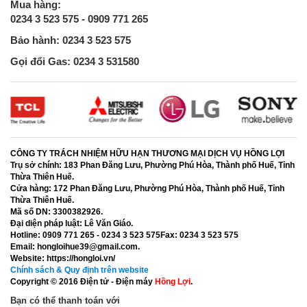
Mua hàng:
0234 3 523 575 - 0909 771 265
Bảo hành: 0234 3 523 575
Gọi đổi Gas: 0234 3 531580
CÔNG TY TRÁCH NHIỆM HỮU HẠN THƯƠNG MẠI DỊCH VỤ HỒNG LỢI
Trụ sở chính:
183 Phan Đăng Lưu, Phường Phú Hòa, Thành phố Huế, Tỉnh
Thừa Thiên Huế.
Cửa hàng:
172 Phan Đăng Lưu, Phường Phú Hòa, Thành phố Huế, Tỉnh
Thừa Thiên Huế.
Mã số DN:
3300382926.
Đại diện pháp luật:
Lê Văn Giáo.
Hotline:
0909 771 265 - 0234 3 523 575
Fax:
0234 3 523 575
Email:
hongloihue39@gmail.com.
Website:
https://hongloi.vn/
Chính sách & Quy định trên website
Copyright © 2016
Điện tử - Điện máy
Hồng Lợi
.
Bạn có thể thanh toán với