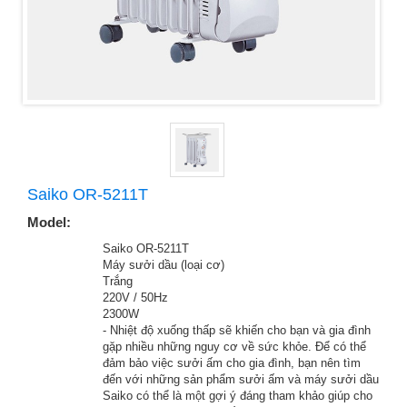
Saiko OR-5211T
Model:
MÃ SẢN PHẨM
Saiko OR-5211T
THỂ LOẠI
Máy sưởi dầu (loại cơ)
MẦU SẮC
Trắng
ĐIỆN ÁP
220V / 50Hz
CÔNG SUẤT
2300W
TIỆN ÍCH
- Nhiệt độ xuống thấp sẽ khiến cho bạn và gia đình
gặp nhiều những nguy cơ về sức khỏe. Để có thể
đảm bảo việc sưởi ấm cho gia đình, bạn nên tìm
đến với những sản phẩm sưởi ấm và máy sưởi dầu
Saiko có thể là một gợi ý đáng tham khảo giúp cho