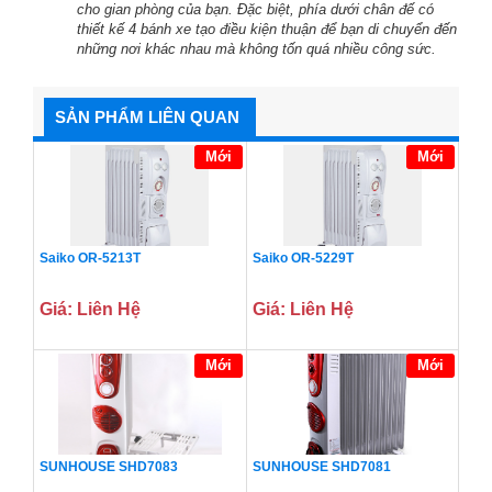
cho gian phòng của bạn. Đặc biệt, phía dưới chân đế có
thiết kế 4 bánh xe tạo điều kiện thuận để bạn di chuyển đến
những nơi khác nhau mà không tốn quá nhiều công sức.
SẢN PHẨM LIÊN QUAN
Mới
Mới
Saiko OR-5213T
Saiko OR-5229T
Giá: Liên Hệ
Giá: Liên Hệ
Mới
Mới
SUNHOUSE SHD7083
SUNHOUSE SHD7081