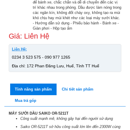
đế bánh xe, chắc chắn và dễ di chuyển đến các vị
trí khác nhau trong phòng. Dầu được làm nóng trong
các ngăn kín, không đốt cháy oxy, không tạo ra mùi
khó chịu hay mùi khét như các loại máy sưởi khác.
PHỤ KIỆN
- Hướng dẫn sử dụng - Phiếu bảo hành - Bánh xe -
Giàn phơi - Hộp tạo ẩm
Giá: Liên Hệ
Liên Hệ:
0234 3 523 575 - 090 977 1265
Địa chỉ: 172 Phan Đăng Lưu, Huế, Tỉnh TT Huế
Tính năng sản phẩm
Chi tiết sản phẩm
Mua trả góp
MÁY SƯỞI DẦU SAIKO OR-5211T
Công suất mạnh mẽ, không gây hại đến người sử dụng
Saiko OR-5211T sở hữu công suất lớn lên đến 2300W cùng