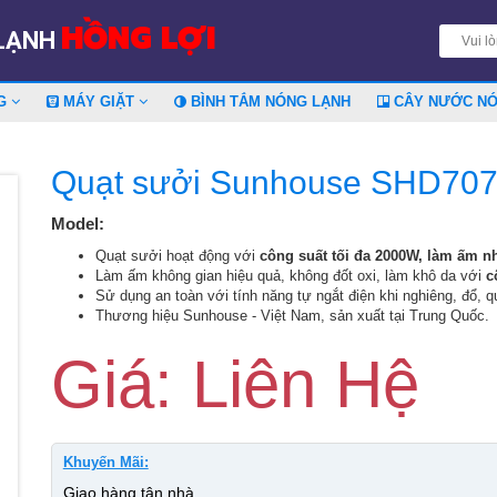
HỒNG LỢI
 LẠNH
NG
MÁY GIẶT
BÌNH TẮM NÓNG LẠNH
CÂY NƯỚC N
Quạt sưởi Sunhouse SHD70
Model:
Quạt sưởi hoạt động với
công suất tối đa 2000W, làm ấm nh
Làm ấm không gian hiệu quả, không đốt oxi, làm khô da với
c
Sử dụng an toàn với tính năng tự ngắt điện khi nghiêng, đổ, q
Thương hiệu Sunhouse - Việt Nam, sản xuất tại Trung Quốc.
Giá: Liên Hệ
Khuyến Mãi:
Giao hàng tận nhà