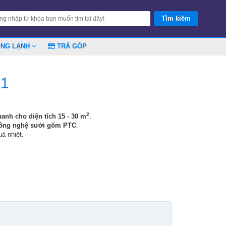
ÓNG LẠNH
TRẢ GÓP
71
2
anh cho diện tích 15 - 30 m
.
ông nghệ sưởi gốm PTC
.
uá nhiệt.