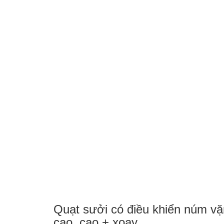
Quạt sưởi có điều khiển núm vặn
cao, cao + xoay