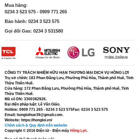
Mua hàng:
0234 3 523 575 - 0909 771 265
Bảo hành: 0234 3 523 575
Gọi đổi Gas: 0234 3 531580
CÔNG TY TRÁCH NHIỆM HỮU HẠN THƯƠNG MẠI DỊCH VỤ HỒNG LỢI
Trụ sở chính:
183 Phan Đăng Lưu, Phường Phú Hòa, Thành phố Huế, Tỉnh
Thừa Thiên Huế.
Cửa hàng:
172 Phan Đăng Lưu, Phường Phú Hòa, Thành phố Huế, Tỉnh
Thừa Thiên Huế.
Mã số DN:
3300382926.
Đại diện pháp luật:
Lê Văn Giáo.
Hotline:
0909 771 265 - 0234 3 523 575
Fax:
0234 3 523 575
Email:
hongloihue39@gmail.com.
Website:
https://hongloi.vn/
Chính sách & Quy định trên website
Copyright © 2016
Điện tử - Điện máy
Hồng Lợi
.