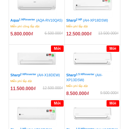
1 HPinverter
2 HP
Aqua
(AQA-RV10QA5)
Sharp
(AH-XP18DSW)
Miễn phí công lắp đặt
Miễn phí lắp đặt
6.500.000
₫
13.500.000
₫
5.800.000
₫
12.500.000
₫
Mới
Mới
2 HPinverter
1.5 HPinverter
Sharp
(AH-X18DEW)
Sharp
(AH-
XP13DSW)
Miễn phí lắp đặt
Miễn phí lắp đặt
12.500.000
₫
11.500.000
₫
9.500.000
₫
8.500.000
₫
Mới
Mới
1 HP
1.5 HPinverter