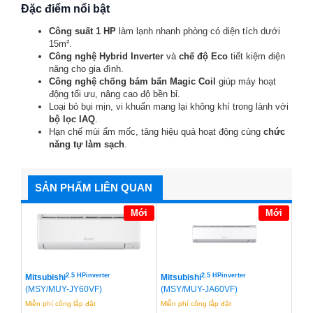
Đặc điểm nổi bật
Công suất 1 HP
làm lạnh nhanh phòng có diện tích dưới
15m².
Công nghệ Hybrid Inverter
và
chế độ Eco
tiết kiệm điện
năng cho gia đình.
Công nghệ chống bám bẩn Magic Coil
giúp máy hoạt
động tối ưu, nâng cao độ bền bỉ.
Loại bỏ bụi mịn, vi khuẩn mang lại không khí trong lành với
bộ lọc IAQ
.
Hạn chế mùi ẩm mốc, tăng hiệu quả hoạt động cùng
chức
năng tự làm sạch
.
SẢN PHẨM LIÊN QUAN
Mới
Mới
2.5 HPinverter
2.5 HPinverter
Mitsubishi
Mitsubishi
(MSY/MUY-JY60VF)
(MSY/MUY-JA60VF)
Miễn phí công lắp đặt
Miễn phí công lắp đặt