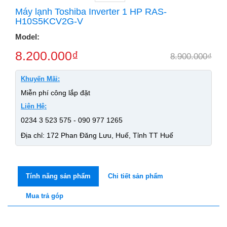
Máy lạnh Toshiba Inverter 1 HP RAS-
H10S5KCV2G-V
Model:
8.200.000
₫
8.900.000
₫
Khuyến Mãi:
Miễn phí công lắp đặt
Liên Hệ:
0234 3 523 575 - 090 977 1265
Địa chỉ: 172 Phan Đăng Lưu, Huế, Tỉnh TT Huế
Tính năng sản phẩm
Chi tiết sản phẩm
Mua trả góp