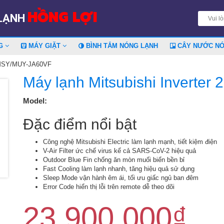
HỒNG LỢI
 LẠNH
NG
MÁY GIẶT
BÌNH TẮM NÓNG LẠNH
CÂY NƯỚC N
P MSY/MUY-JA60VF
Máy lạnh Mitsubishi Inverte
Model:
Đặc điểm nổi bật
Công nghệ Mitsubishi Electric làm lạnh mạnh, tiết kiệm điện
V-Air Filter ức chế virus kể cả SARS-CoV-2 hiệu quả
Outdoor Blue Fin chống ăn mòn muối biển bền bỉ
Fast Cooling làm lạnh nhanh, tăng hiệu quả sử dụng
Sleep Mode vận hành êm ái, tối ưu giấc ngủ ban đêm
Error Code hiển thị lỗi trên remote dễ theo dõi
23.900.000
₫