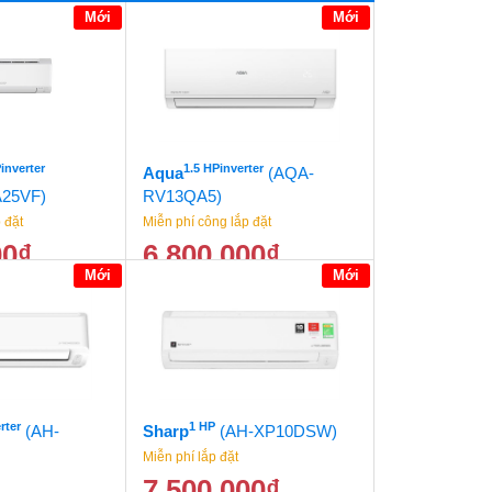
Mới
Mới
inverter
1.5 HPinverter
Aqua
(AQA-
25VF)
RV13QA5)
 đặt
Miễn phí công lắp đặt
00
₫
6.800.000
₫
Mới
Mới
9.500.000
₫
7.500.000
₫
rter
1 HP
(AH-
Sharp
(AH-XP10DSW)
Miễn phí lắp đặt
7.500.000
₫