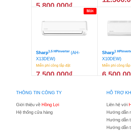
5.800.000
₫
Mới
6.500.000
₫
1.5 HPinverter
1 HPinvert
Sharp
(AH-
Sharp
X13DEW)
X10DEW)
Miễn phí công lắp đặt
Miễn phí công lắp
7.500.000
₫
6.500.0
8.000.000
₫
THÔNG TIN CÔNG TY
HỖ TRỢ K
Giới thiệu về
Hồng Lợi
Liên hệ với
H
Hệ thống cửa hàng
Hướng dẫn 
Hướng dẫn t
Hướng dẫn t