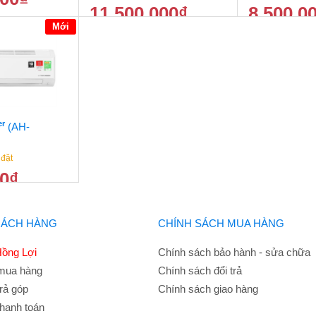
11.500.000
₫
8.500.0
13.500.000
₫
Mới
12.500.000
₫
er
(AH-
 đặt
00
₫
7.500.000
₫
HÁCH HÀNG
CHÍNH SÁCH MUA HÀNG
ồng Lợi
Chính sách bảo hành - sửa chữa
mua hàng
Chính sách đổi trả
rả góp
Chính sách giao hàng
hanh toán