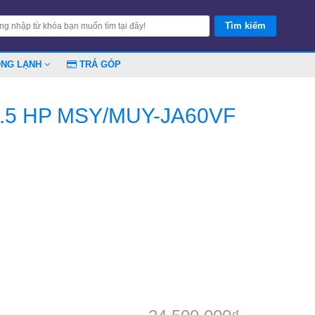
ÓNG LẠNH
TRẢ GÓP
r 2.5 HP MSY/MUY-JA60VF