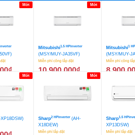
Mới
Mới
inverter
1.5 HPinverter
1 HP
Mitsubishi
Mitsubishi
50VF)
(MSY/MUY-JA35VF)
(MSY/MUY-JA
 đặt
Miễn phí công lắp đặt
Miễn phí công lắp
000
₫
10.900.000
₫
8.900.0
Mới
Mới
17.900.000
₫
11.500.000
₫
2 HPinverter
1.5 HPinve
-XP18DSW)
Sharp
(AH-
Sharp
X18DEW)
XP13DSW)
Miễn phí lắp đặt
Miễn phí lắp đặt
000
₫