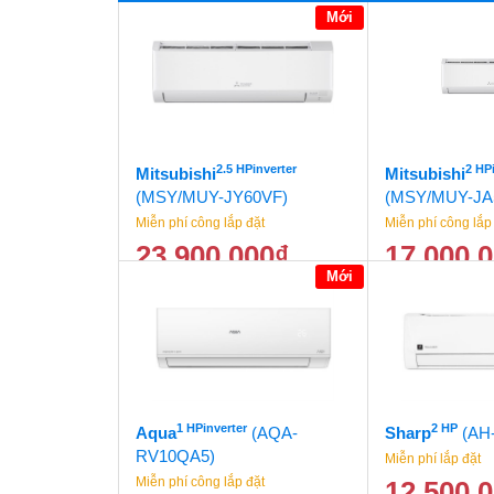
Mới
2.5 HPinverter
2 HP
Mitsubishi
Mitsubishi
(MSY/MUY-JY60VF)
(MSY/MUY-JA
Miễn phí công lắp đặt
Miễn phí công lắp
23.900.000
₫
17.000.
Mới
24.500.000
₫
1 HPinverter
2 HP
Aqua
(AQA-
Sharp
(AH
RV10QA5)
Miễn phí lắp đặt
Miễn phí công lắp đặt
12.500.