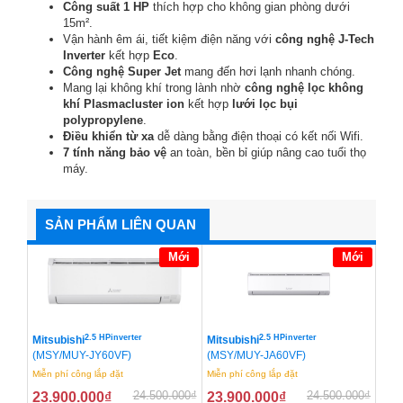
Công suất 1 HP
thích hợp cho không gian phòng dưới
15m².
Vận hành êm ái, tiết kiệm điện năng với
công nghệ J-Tech
Inverter
kết hợp
Eco
.
Công nghệ Super Jet
mang đến hơi lạnh nhanh chóng.
Mang lại không khí trong lành nhờ
công nghệ lọc không
khí Plasmacluster ion
kết hợp
lưới lọc bụi
polypropylene
.
Điều khiển từ xa
dễ dàng bằng điện thoại có kết nối Wifi.
7 tính năng bảo vệ
an toàn, bền bỉ giúp nâng cao tuổi thọ
máy.
SẢN PHẨM LIÊN QUAN
Mới
Mới
2.5 HPinverter
2.5 HPinverter
Mitsubishi
Mitsubishi
(MSY/MUY-JY60VF)
(MSY/MUY-JA60VF)
Miễn phí công lắp đặt
Miễn phí công lắp đặt
24.500.000
₫
24.500.000
₫
23.900.000
₫
23.900.000
₫