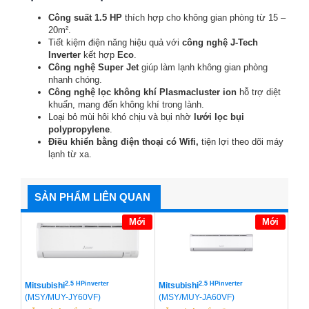
Công suất 1.5 HP
thích hợp cho không gian phòng từ 15 –
20m².
Tiết kiệm điện năng hiệu quả với
công nghệ J-Tech
Inverter
kết hợp
Eco
.
Công nghệ Super Jet
giúp làm lạnh không gian phòng
nhanh chóng.
Công nghệ lọc không khí Plasmacluster
ion
hỗ trợ diệt
khuẩn, mang đến không khí trong lành.
Loại bỏ mùi hôi khó chịu và bụi nhờ
lưới lọc bụi
polypropylene
.
Điều khiển bằng điện thoại có Wifi
,
tiện lợi theo dõi máy
lạnh từ xa.
SẢN PHẨM LIÊN QUAN
Mới
Mới
2.5 HPinverter
2.5 HPinverter
Mitsubishi
Mitsubishi
(MSY/MUY-JY60VF)
(MSY/MUY-JA60VF)