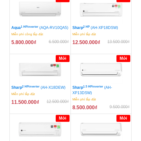
1 HPinverter
2 HP
Aqua
(AQA-RV10QA5)
Sharp
(AH-XP18DSW)
Miễn phí công lắp đặt
Miễn phí lắp đặt
6.500.000
₫
13.500.000
₫
5.800.000
₫
12.500.000
₫
Mới
Mới
2 HPinverter
1.5 HPinverter
Sharp
(AH-X18DEW)
Sharp
(AH-
XP13DSW)
Miễn phí lắp đặt
Miễn phí lắp đặt
12.500.000
₫
11.500.000
₫
9.500.000
₫
8.500.000
₫
Mới
Mới