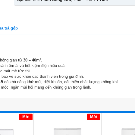
a trả góp
không gian
từ 30 – 40
m²
.
ành êm ái và tiết kiệm điện hiệu quả.
ác mát mẻ tức thì.
, bảo vệ sức khỏe các thành viên trong gia đình.
2.5
có khả năng khử mùi, diệt khuẩn, cải thiện chất lượng không khí.
mốc, ngăn mùi hôi mang đến không gian trong lành.
Mới
Mới