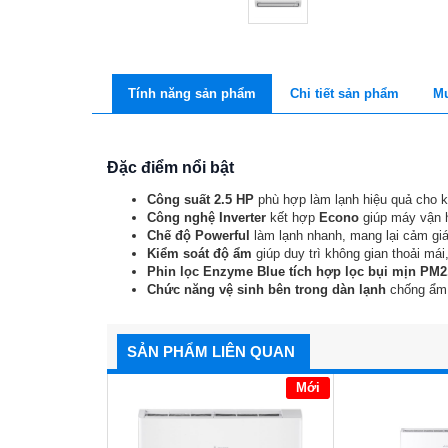
Tính năng sản phẩm
Chi tiết sản phẩm
Mu
Đặc điểm nổi bật
Công suất 2.5 HP
phù hợp làm lạnh hiệu quả cho 
Công nghệ Inverter
kết hợp
Econo
giúp máy vận h
Chế độ Powerful
làm lạnh nhanh, mang lại cảm gi
Kiểm soát độ ẩm
giúp duy trì không gian thoải mái
Phin lọc Enzyme Blue tích hợp lọc bụi mịn PM
Chức năng
vệ sinh bên trong dàn lạnh
chống ẩm 
SẢN PHẨM LIÊN QUAN
Mới