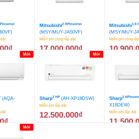
HPinverter
2 HPinverter
1.5 
Mitsubishi
Mitsubishi
60VF)
(MSY/MUY-JA50VF)
(MSY/MUY-JA
 đặt
Miễn phí công lắp đặt
Miễn phí công lắp
000
₫
17.000.000
₫
10.900.
Mới
Mới
24.500.000
₫
17.900.000
₫
r
2 HP
2 HPinvert
(AQA-
Sharp
(AH-XP18DSW)
Sharp
X18DEW)
Miễn phí lắp đặt
 đặt
Miễn phí lắp đặt
12.500.000
₫
00
₫
11.500.
13.500.000
₫
Mới
6.500.000
₫