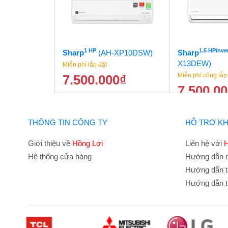
1 HP
1.5 HPinve
Sharp
(AH-XP10DSW)
Sharp
X13DEW)
Miễn phí lắp đặt
Miễn phí công lắp
7.500.000
₫
7.500.0
8.500.000
₫
THÔNG TIN CÔNG TY
HỖ TRỢ K
Giới thiệu về
Hồng Lợi
Liên hệ với
H
Hệ thống cửa hàng
Hướng dẫn 
Hướng dẫn t
Hướng dẫn t