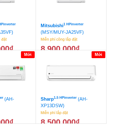
HPinverter
1 HPinverter
Mitsubishi
35VF)
(MSY/MUY-JA25VF)
 đặt
Miễn phí công lắp đặt
000
₫
8.900.000
₫
Mới
Mới
11.500.000
₫
9.500.000
₫
er
1.5 HPinverter
(AH-
Sharp
(AH-
XP13DSW)
Miễn phí lắp đặt
000
₫
8.500.000
₫
12.500.000
₫
9.500.000
₫