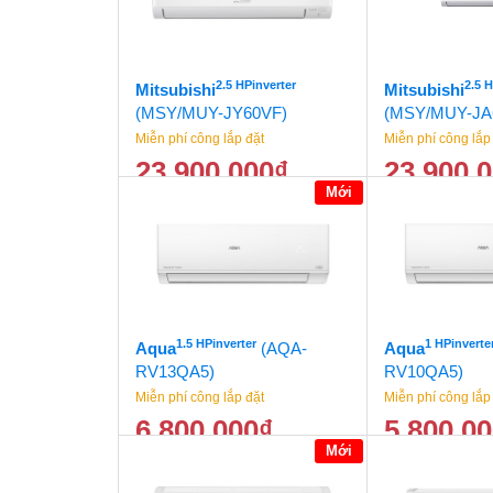
2.5 HPinverter
2.5 
Mitsubishi
Mitsubishi
(MSY/MUY-JY60VF)
(MSY/MUY-JA
Miễn phí công lắp đặt
Miễn phí công lắp
23.900.000
₫
23.900.
Mới
24.500.000
₫
1.5 HPinverter
1 HPinverte
Aqua
(AQA-
Aqua
RV13QA5)
RV10QA5)
Miễn phí công lắp đặt
Miễn phí công lắp
6.800.000
₫
5.800.0
Mới
7.500.000
₫