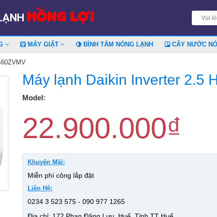
HỒNG LỢI
 LẠNH
NG
MÁY GIẶT
BÌNH TẮM NÓNG LẠNH
CÂY NƯỚC N
TKB60ZVMV
Máy lạnh Daikin Inverter 2
Model:
22.900.000
₫
Khuyến Mãi:
Miễn phí công lắp đặt
Liên Hệ:
0234 3 523 575 - 090 977 1265
Địa chỉ: 172 Phan Đăng Lưu, Huế, Tỉnh TT Huế