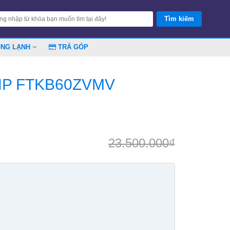
ÓNG LẠNH
TRẢ GÓP
.5 HP FTKB60ZVMV
23.500.000
₫