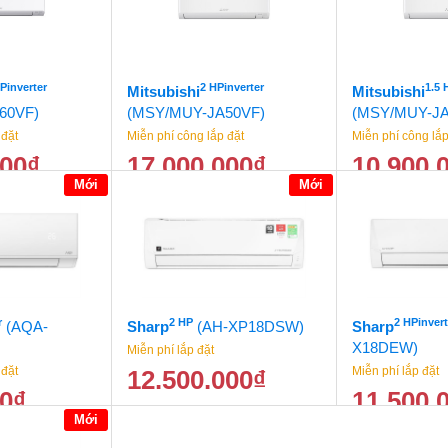
HPinverter
2 HPinverter
1.5 
Mitsubishi
Mitsubishi
60VF)
(MSY/MUY-JA50VF)
(MSY/MUY-JA
 đặt
Miễn phí công lắp đặt
Miễn phí công lắp
000
₫
17.000.000
₫
10.900.
Mới
Mới
24.500.000
₫
17.900.000
₫
r
2 HP
2 HPinvert
(AQA-
Sharp
(AH-XP18DSW)
Sharp
X18DEW)
Miễn phí lắp đặt
 đặt
Miễn phí lắp đặt
12.500.000
₫
00
₫
11.500.
13.500.000
₫
Mới
6.500.000
₫