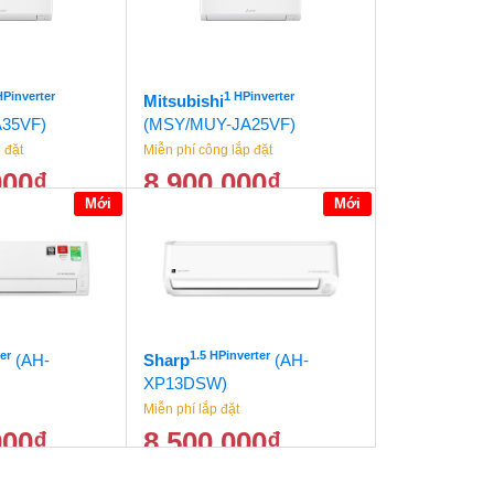
HPinverter
1 HPinverter
Mitsubishi
35VF)
(MSY/MUY-JA25VF)
 đặt
Miễn phí công lắp đặt
000
₫
8.900.000
₫
Mới
Mới
11.500.000
₫
9.500.000
₫
er
1.5 HPinverter
(AH-
Sharp
(AH-
XP13DSW)
Miễn phí lắp đặt
000
₫
8.500.000
₫
12.500.000
₫
9.500.000
₫