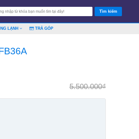
ÓNG LẠNH
TRẢ GÓP
9FB36A
5.500.000
₫