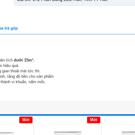
a trả góp
iện tích
dưới 15m².
ện hiệu quả.
gian thoải mái tức thì.
ịnh, tăng độ bền cho sản phẩm.
 thành vi khuẩn, nấm mốc.
Mới
Mới