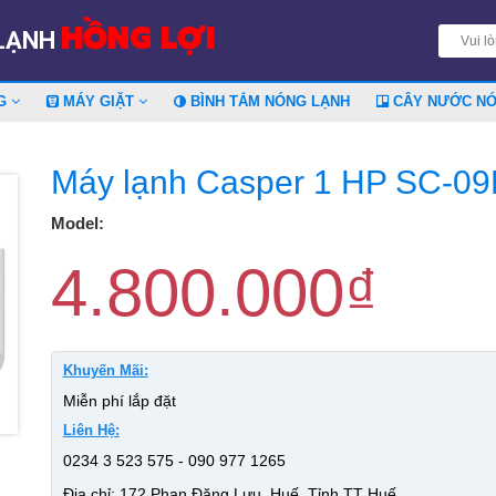
HỒNG LỢI
 LẠNH
NG
MÁY GIẶT
BÌNH TẮM NÓNG LẠNH
CÂY NƯỚC N
Máy lạnh Casper 1 HP SC-0
Model:
4.800.000
₫
Khuyến Mãi:
Miễn phí lắp đặt
Liên Hệ:
0234 3 523 575 - 090 977 1265
Địa chỉ: 172 Phan Đăng Lưu, Huế, Tỉnh TT Huế