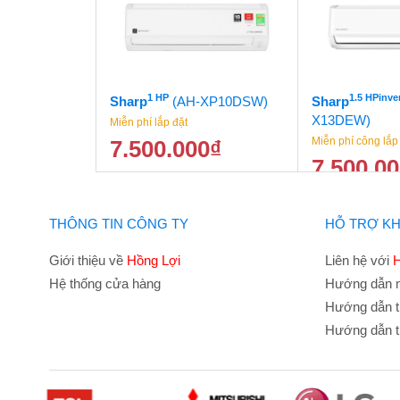
1 HP
1.5 HPinve
Sharp
(AH-XP10DSW)
Sharp
X13DEW)
Miễn phí lắp đặt
Miễn phí công lắp
7.500.000
₫
7.500.0
8.500.000
₫
THÔNG TIN CÔNG TY
HỖ TRỢ K
Giới thiệu về
Hồng Lợi
Liên hệ với
H
Hệ thống cửa hàng
Hướng dẫn 
Hướng dẫn t
Hướng dẫn t