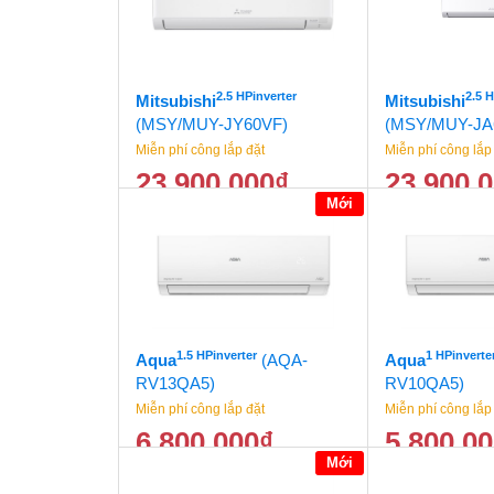
2.5 HPinverter
2.5 
Mitsubishi
Mitsubishi
(MSY/MUY-JY60VF)
(MSY/MUY-JA
Miễn phí công lắp đặt
Miễn phí công lắp
23.900.000
₫
23.900.
Mới
24.500.000
₫
1.5 HPinverter
1 HPinverte
Aqua
(AQA-
Aqua
RV13QA5)
RV10QA5)
Miễn phí công lắp đặt
Miễn phí công lắp
6.800.000
₫
5.800.0
Mới
7.500.000
₫