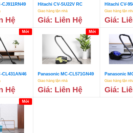
C-CJ911RN49
Hitachi CV-SU22V RC
Hitachi CV-9
à
Giao hàng tận nhà
Giao hàng tận nh
ên Hệ
Giá: Liên Hệ
Giá: Li
Mới
Mới
C-CL431AN46
Panasonic MC-CL571GN49
Panasonic M
à
Giao hàng tận nhà
Giao hàng tận nh
ên Hệ
Giá: Liên Hệ
Giá: Li
Mới