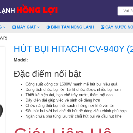
HỒNG LỢI
 LẠNH
NG
MÁY GIẶT
BÌNH TẮM NÓNG LẠNH
CÂY NƯỚC N
-WR)
HÚT BỤI HITACHI CV-940Y 
Model:
Đặc điểm nổi bật
Công suất động cơ 1600W mạnh mẽ hút bụi hiệu quả
Dung tích chứa bụi lớn 15 lít chứa được nhiều bụi hơn
Thiết kế hiện đại, hạn chế trầy xướt, thẩm mỹ cao
Dây điện dài giúp việc vệ sinh dễ dàng hơn
Chức năng thổi bụi thổi sạch những nơi khó với tới
Đầu hút bụi với hai chế độ hút dễ dàng điều chỉnh phù hợp
Ngăn chứa phụ tùng lưu trữ chổi hút bụi và đầu hút khe