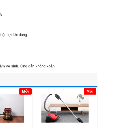
ng.
iện lợi khi dùng.
làm vệ sinh. Ống dẫn không xoắn.
Mới
Mới