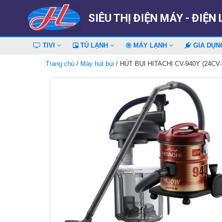
SIÊU THỊ ĐIỆN MÁY - ĐIỆN
TIVI
TỦ LẠNH
MÁY LẠNH
GIA DỤ
Trang chủ
/
Máy hút bụi
/ HÚT BỤI HITACHI CV-940Y (24CV