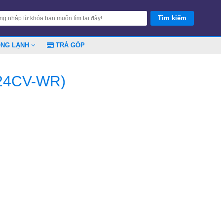
ÓNG LẠNH
TRẢ GÓP
(24CV-WR)