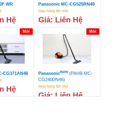
50F WR
Panasonic MC-CG525RN49
à
Giao hàng tận nhà
ên Hệ
Giá: Liên Hệ
Mới
Mới
850W
C-CG371AN46
Panasonic
(PAHB-MC-
CG240DN46)
à
Giao hàng tận nhà
ên Hệ
Giá: Liên Hệ