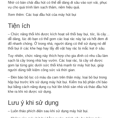
Nhờ có bàn chải đầu hút có thể dễ dàng đi sâu vào sợi vải, phục
vụ cho quá trình làm sạch thảm, nệm hiệu quả.
Xem thêm:
Các loại đầu hút của máy hút bụi
Tiện ích
– Chức năng thổi khi được kích hoạt sẽ thổi bay bụi, tóc, lá cây…
dễ dàng, lúc đó bạn có thể gom các loại rác này lại và hốt đem đi
đổ nhanh chóng. Ở trong nhà, người dùng có thể sử dụng nó để
thổi bụi ở các khe hẹp hay lấy đồ vật hay rác bị mắc kẹt ở sâu.
Tuy nhiên, chức năng này thích hợp cho gia đình có nhu cầu làm
sạch lá cây trong nhà hay vườn. Các loại rác, lá cây sẽ được
gom lại từng góc dưới sức thổi khá mạnh từ máy hút bụi, giúp
người dùng tiết kiệm công sức và thời gian.
– Đèn báo bộ lọc có màu da cam trên thân máy, loại bỏ bụi trong
hộp bụi trước khi sử dụng máy hút bụi. Kiểm tra bộ phận chỉ báo
bụi bằng cách nâng dụng cụ hút lên khỏi sàn nhà và tháo đầu hút
khe ra khi nó được sử dụng.
Lưu ý khi sử dụng
– Luôn tháo phích điện sau khi sử dụng máy hút bụi.