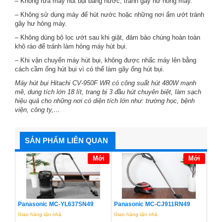
– Không rửa máy hút bụi bằng nước, tránh gây hư hỏng máy.
– Không sử dụng máy để hút nước hoặc những nơi ẩm ướt tránh
gây hư hỏng máy.
– Không dùng bộ lọc ướt sau khi giặt, đảm bảo chúng hoàn toàn
khô ráo để tránh làm hỏng máy hút bụi.
– Khi vận chuyển máy hút bụi, không được nhấc máy lên bằng
cách cầm ống hút bụi vì có thể làm gãy ống hút bụi.
Máy hút bụi Hitachi CV-950F WR
có công suất hút 480W mạnh
mẽ, dung tích lớn 18 lít, trang bị 3 đầu hút chuyên biệt, làm sạch
hiệu quả cho những nơi có diện tích lớn như: trường học, bệnh
viện, công ty,…
SẢN PHẨM LIÊN QUAN
Mới
Mới
Panasonic MC-YL637SN49
Panasonic MC-CJ911RN49
Giao hàng tận nhà
Giao hàng tận nhà