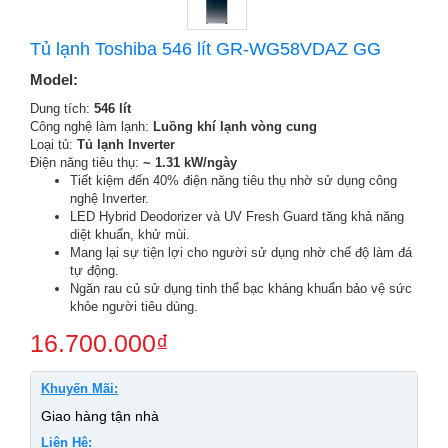
Tủ lạnh Toshiba 546 lít GR-WG58VDAZ GG
Model:
Dung tích:
546 lít
Công nghệ làm lạnh:
Luồng khí lạnh vòng cung
Loại tủ:
Tủ lạnh Inverter
Điện năng tiêu thụ:
~ 1.31 kW/ngày
Tiết kiệm đến 40% điện năng tiêu thụ nhờ sử dụng công
nghệ Inverter.
LED Hybrid Deodorizer và UV Fresh Guard tăng khả năng
diệt khuẩn, khử mùi.
Mang lại sự tiện lợi cho người sử dụng nhờ chế độ làm đá
tự động.
Ngăn rau củ sử dụng tinh thể bạc kháng khuẩn bảo vệ sức
khỏe người tiêu dùng.
16.700.000
₫
Khuyến Mãi:
Giao hàng tận nhà
Liên Hệ: