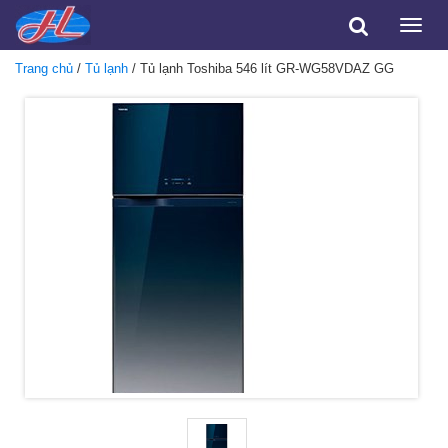
Toggle
naviga
Trang chủ
/
Tủ lạnh
/ Tủ lạnh Toshiba 546 lít GR-WG58VDAZ GG