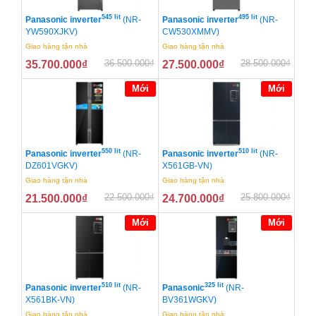
545 lít
495 lít
Panasonic inverter
(NR-
Panasonic inverter
(NR-
YW590XJKV)
CW530XMMV)
Giao hàng tận nhà
Giao hàng tận nhà
36.500.000
₫
28.500.000
₫
35.700.000
₫
27.500.000
₫
Mới
Mới
550 lít
510 lít
Panasonic inverter
(NR-
Panasonic inverter
(NR-
DZ601VGKV)
X561GB-VN)
Giao hàng tận nhà
Giao hàng tận nhà
22.500.000
₫
25.800.000
₫
21.500.000
₫
24.700.000
₫
Mới
Mới
510 lít
325 lít
Panasonic inverter
(NR-
Panasonic
(NR-
X561BK-VN)
BV361WGKV)
Giao hàng tận nhà
Giao hàng tận nhà