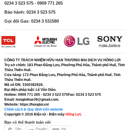
0234 3 523 575 - 0909 771 265
Bảo hành: 0234 3 523 575
Gọi đổi Gas: 0234 3 531580
CÔNG TY TRÁCH NHIỆM HỮU HẠN THƯƠNG MẠI DỊCH VỤ HỒNG LỢI
Trụ sở chính:
183 Phan Đăng Lưu, Phường Phú Hòa, Thành phố Huế, Tỉnh
Thừa Thiên Huế.
Cửa hàng:
172 Phan Đăng Lưu, Phường Phú Hòa, Thành phố Huế, Tỉnh
Thừa Thiên Huế.
Mã số DN:
3300382926.
Đại diện pháp luật:
Lê Văn Giáo.
Hotline:
0909 771 265 - 0234 3 523 575
Fax:
0234 3 523 575
Email:
hongloihue39@gmail.com.
Website:
https://hongloi.vn/
Chính sách & Quy định trên website
Copyright © 2016
Điện tử - Điện máy
Hồng Lợi
.
Bạn có thể thanh toán với