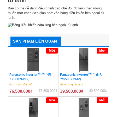
Bạn có thể dễ dàng điều chỉnh các chế độ, độ lạnh theo mong
muốn một cách đơn giản nhờ vào bảng điều khiển bên ngoài tủ
lạnh.
SẢN PHẨM LIÊN QUAN
Mới
Mới
621 lít
540 lít
Panasonic inverter
(NR-
Panasonic inverter
(NR-
XY680YMMV)
YW590YMMV)
Giao hàng tận nhà
Giao hàng tận nhà
77.500.000
₫
40.500.000
₫
76.500.000
₫
39.500.000
₫
Mới
Mới