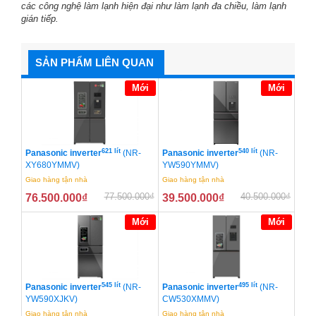
các công nghệ làm lạnh hiện đại như làm lạnh đa chiều, làm lạnh
gián tiếp.
SẢN PHẨM LIÊN QUAN
Mới
Mới
621 lít
540 lít
Panasonic inverter
(NR-
Panasonic inverter
(NR-
XY680YMMV)
YW590YMMV)
Giao hàng tận nhà
Giao hàng tận nhà
77.500.000
₫
40.500.000
₫
76.500.000
₫
39.500.000
₫
Mới
Mới
545 lít
495 lít
Panasonic inverter
(NR-
Panasonic inverter
(NR-
YW590XJKV)
CW530XMMV)
Giao hàng tận nhà
Giao hàng tận nhà