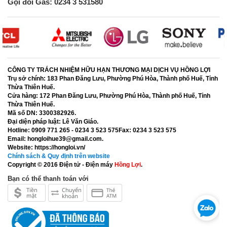
Gọi đổi Gas: 0234 3 531580
CÔNG TY TRÁCH NHIỆM HỮU HẠN THƯƠNG MẠI DỊCH VỤ HỒNG LỢI
Trụ sở chính:
183 Phan Đăng Lưu, Phường Phú Hòa, Thành phố Huế, Tỉnh
Thừa Thiên Huế.
Cửa hàng:
172 Phan Đăng Lưu, Phường Phú Hòa, Thành phố Huế, Tỉnh
Thừa Thiên Huế.
Mã số DN:
3300382926.
Đại diện pháp luật:
Lê Văn Giáo.
Hotline:
0909 771 265 - 0234 3 523 575
Fax:
0234 3 523 575
Email:
hongloihue39@gmail.com.
Website:
https://hongloi.vn/
Chính sách & Quy định trên website
Copyright © 2016
Điện tử - Điện máy
Hồng Lợi
.
Bạn có thể thanh toán với