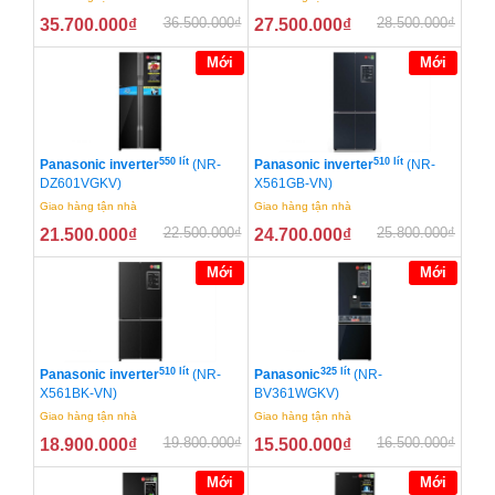
36.500.000
₫
28.500.000
₫
35.700.000
₫
27.500.000
₫
Mới
Mới
550 lít
510 lít
Panasonic inverter
(NR-
Panasonic inverter
(NR-
DZ601VGKV)
X561GB-VN)
Giao hàng tận nhà
Giao hàng tận nhà
22.500.000
₫
25.800.000
₫
21.500.000
₫
24.700.000
₫
Mới
Mới
510 lít
325 lít
Panasonic inverter
(NR-
Panasonic
(NR-
X561BK-VN)
BV361WGKV)
Giao hàng tận nhà
Giao hàng tận nhà
19.800.000
₫
16.500.000
₫
18.900.000
₫
15.500.000
₫
Mới
Mới