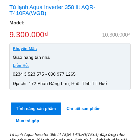
Tủ lạnh Aqua Inverter 358 lít AQR-
T410FA(WGB)
Model:
9.300.000
₫
10.300.000
₫
Khuyến Mãi:
Giao hàng tận nhà
Liên Hệ:
0234 3 523 575 - 090 977 1265
Địa chỉ: 172 Phan Đăng Lưu, Huế, Tỉnh TT Huế
Tính năng sản phẩm
Chi tiết sản phẩm
Mua trả góp
Tủ lạnh Aqua Inverter 358 lít AQR-T410FA(WGB)
đáp ứng nhu