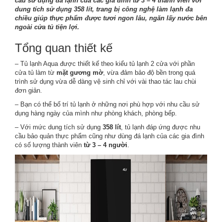
cầu sử dụng đá lạnh của các gia đình từ 3 – 4 thành viên với
dung tích sử dụng 358 lít, trang bị công nghệ làm lạnh đa
chiều giúp thực phẩm được tươi ngon lâu, ngăn lấy nước bên
ngoài cửa tủ tiện lợi.
Tổng quan thiết kế
– Tủ lạnh Aqua được thiết kế theo kiểu tủ lạnh 2 cửa với phần
cửa tủ làm từ
mặt gương mờ
, vừa đảm bảo độ bền trong quá
trình sử dụng vừa dễ dàng vệ sinh chỉ với vài thao tác lau chùi
đơn giản.
– Bạn có thể bố trí tủ lạnh ở những nơi phù hợp với nhu cầu sử
dụng hàng ngày của mình như phòng khách, phòng bếp.
– Với mức dung tích sử dụng
358 lít
, tủ lạnh đáp ứng được nhu
cầu bảo quản thực phẩm cũng như dùng đá lạnh của các gia đình
có số lượng thành viên
từ 3 – 4 người
.