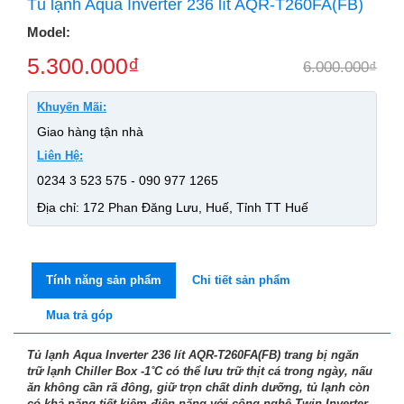
Tủ lạnh Aqua Inverter 236 lít AQR-T260FA(FB)
Model:
5.300.000
₫
6.000.000
₫
Khuyến Mãi:
Giao hàng tận nhà
Liên Hệ:
0234 3 523 575 - 090 977 1265
Địa chỉ: 172 Phan Đăng Lưu, Huế, Tỉnh TT Huế
Tính năng sản phẩm
Chi tiết sản phẩm
Mua trả góp
Tủ lạnh Aqua Inverter 236 lít AQR-T260FA(FB) trang bị ngăn
trữ lạnh Chiller Box -1˚C có thể lưu trữ thịt cá trong ngày, nấu
ăn không cần rã đông, giữ trọn chất dinh dưỡng, tủ lạnh còn
có khả năng tiết kiệm điện năng với công nghệ Twin Inverter.