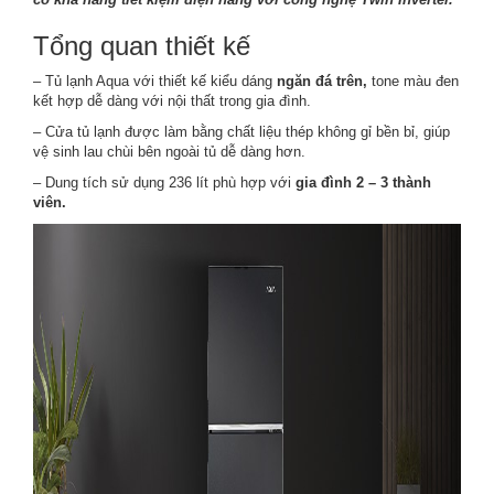
Tổng quan thiết kế
– Tủ lạnh Aqua với thiết kế kiểu dáng
ngăn đá trên,
tone màu đen
kết hợp dễ dàng với nội thất trong gia đình.
– Cửa tủ lạnh được làm bằng chất liệu thép không gỉ bền bỉ, giúp
vệ sinh lau chùi bên ngoài tủ dễ dàng hơn.
– Dung tích sử dụng 236 lít phù hợp với
gia đình 2 – 3 thành
viên.