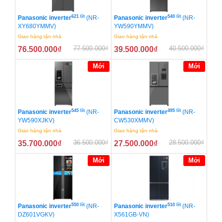
621 lít
540 lít
Panasonic inverter
(NR-
Panasonic inverter
(NR-
XY680YMMV)
YW590YMMV)
Giao hàng tận nhà
Giao hàng tận nhà
77.500.000
₫
40.500.000
₫
76.500.000
₫
39.500.000
₫
Mới
Mới
545 lít
495 lít
Panasonic inverter
(NR-
Panasonic inverter
(NR-
YW590XJKV)
CW530XMMV)
Giao hàng tận nhà
Giao hàng tận nhà
36.500.000
₫
28.500.000
₫
35.700.000
₫
27.500.000
₫
Mới
Mới
550 lít
510 lít
Panasonic inverter
(NR-
Panasonic inverter
(NR-
DZ601VGKV)
X561GB-VN)