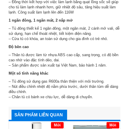
– Đồng thời kết hợp với việc làm lạnh bằng quạt lồng sốc sẽ giúp
cho tủ làm lạnh nhanh hơn, giữ nhiệt độ sâu, tăng hiệu suất làm
lạnh. Công suất làm lạnh lên đến 116W
1 ngăn đông, 1 ngăn mát, 2 nắp mở
– Tủ đông thiết kế 1 ngăn đông, một ngăn mát, 2 cánh mở vali, dễ
sử dụng, hạn chế thoát nhiệt, tiết kiệm điện năng.
– Cửa tủ có khóa, an toàn sử dụng cho gia đình có trẻ nhỏ.
Độ bền cao
– Thân tủ được làm từ nhựa ABS cao cấp, sang trọng, có độ bền
cao nhờ vào đặc tính dẻo, dai.
– Sản phẩm được sản xuất tại Việt Nam, bảo hành 1 năm.
Một số tính năng khác
– Tủ đông sử dụng gas R600a thân thiện với môi trường.
– Nút điều chỉnh nhiệt độ nằm phía trước, dưới thân tủm dễ dàng
điều chỉnh.
– Chân tủ có bánh xe chịu lực, dễ dàng di chuyển.
SẢN PHẨM LIÊN QUAN
Mới
Mới