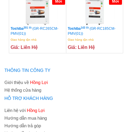
Mới
Mới
201 lít
143 lít
Toshiba
(GR-RC265CM-
Toshiba
(GR-RC185CM-
PMV(01))
PMV(01))
Giao hàng tận nhà
Giao hàng tận nhà
Giá: Liên Hệ
Giá: Liên Hệ
THÔNG TIN CÔNG TY
Giới thiệu về
Hồng Lợi
Hệ thống cửa hàng
HỖ TRỢ KHÁCH HÀNG
Liên hệ với
Hồng Lợi
Hướng dẫn mua hàng
Hướng dẫn trả góp