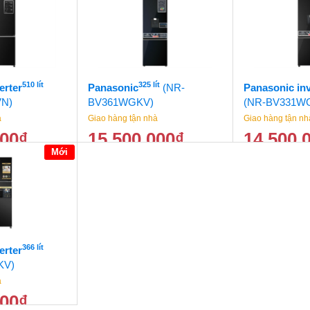
40.500.000
₫
36.500.000
₫
510 lít
325 lít
erter
Panasonic
(NR-
Panasonic inv
VN)
BV361WGKV)
(NR-BV331W
à
Giao hàng tận nhà
Giao hàng tận nh
000
₫
15.500.000
₫
14.500.
Mới
19.800.000
₫
16.500.000
₫
366 lít
erter
KV)
à
000
₫