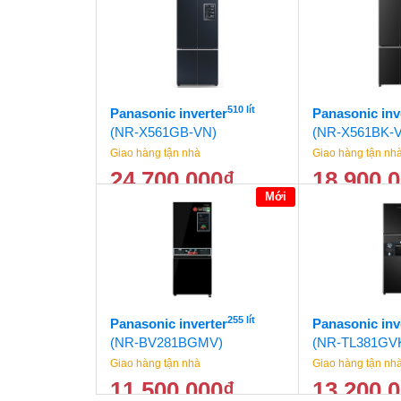
77.500.000
₫
510 lít
Panasonic inverter
Panasonic inv
(NR-X561GB-VN)
(NR-X561BK-
Giao hàng tận nhà
Giao hàng tận nh
24.700.000
₫
18.900.
Mới
25.800.000
₫
255 lít
Panasonic inverter
Panasonic inv
(NR-BV281BGMV)
(NR-TL381GV
Giao hàng tận nhà
Giao hàng tận nh
11.500.000
₫
13.200.