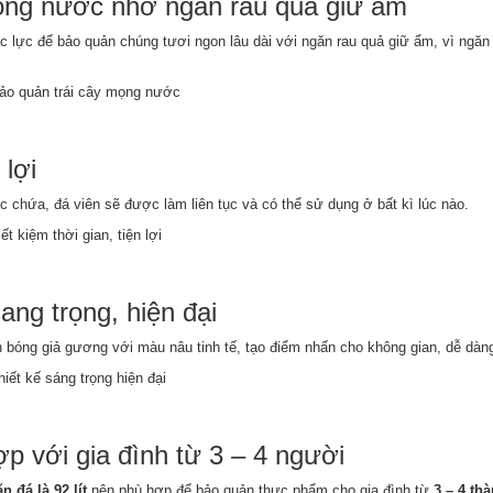
ọng nước nhờ ngăn rau quả giữ ẩm
 đắc lực để bảo quản chúng tươi ngon lâu dài với ngăn rau quả giữ ẩm, vì ng
 lợi
c chứa, đá viên sẽ được làm liên tục và có thể sử dụng ở bất kì lúc nào.
ang trọng, hiện đại
 bóng giả gương với màu nâu tinh tế, tạo điểm nhấn cho không gian, dễ dàng 
ợp với gia đình từ 3 – 4 người
n đá là 92 lít
nên phù hợp để bảo quản thực phẩm cho gia đình từ
3 – 4 th