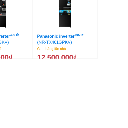
28.500.000
₫
22.500.000
₫
300 lít
405 lít
erter
Panasonic inverter
GKV)
(NR-TX461GPKV)
à
Giao hàng tận nhà
000
₫
12.500.000
₫
15.500.000
₫
13.500.000
₫