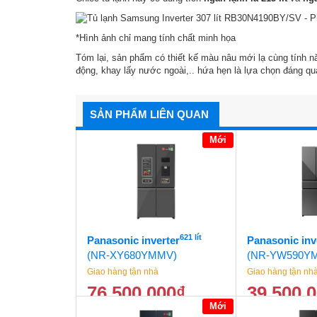
*Hình ảnh chỉ mang tính chất minh họa
Tóm lại, sản phẩm có thiết kế màu nâu mới lạ cùng tính nă
động, khay lấy nước ngoài,.. hứa hẹn là lựa chọn đáng qu
SẢN PHẨM LIÊN QUAN
Mới
621 lít
Panasonic inverter
Panasonic inv
(NR-XY680YMMV)
(NR-YW590Y
Giao hàng tận nhà
Giao hàng tận nh
76.500.000
₫
39.500.
Mới