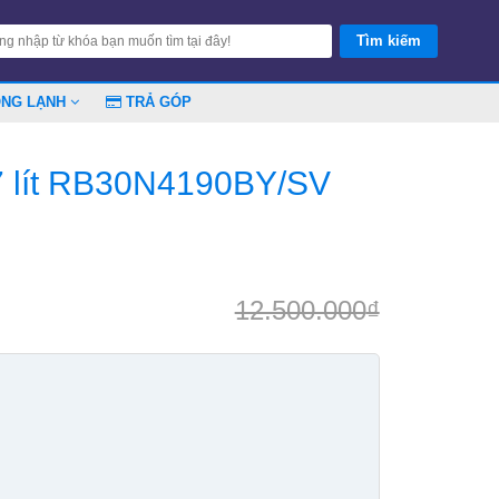
ÓNG LẠNH
TRẢ GÓP
7 lít RB30N4190BY/SV
12.500.000
₫