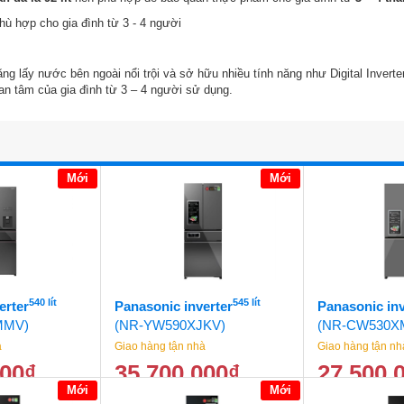
ng lấy nước bên ngoài nổi trội và sở hữu nhiều tính năng như Digital Inverte
an tâm của gia đình từ 3 – 4 người sử dụng.
Mới
Mới
540 lít
545 lít
erter
Panasonic inverter
Panasonic inv
MMV)
(NR-YW590XJKV)
(NR-CW530X
à
Giao hàng tận nhà
Giao hàng tận nh
000
₫
35.700.000
₫
27.500.
Mới
Mới