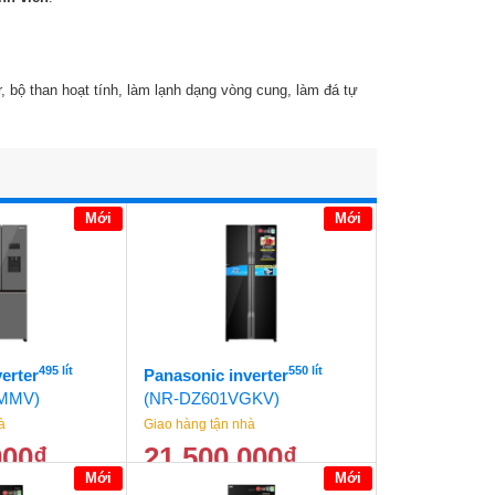
r, bộ than hoạt tính, làm lạnh dạng vòng cung, làm đá tự
Mới
Mới
495 lít
550 lít
erter
Panasonic inverter
MMV)
(NR-DZ601VGKV)
à
Giao hàng tận nhà
000
₫
21.500.000
₫
Mới
Mới