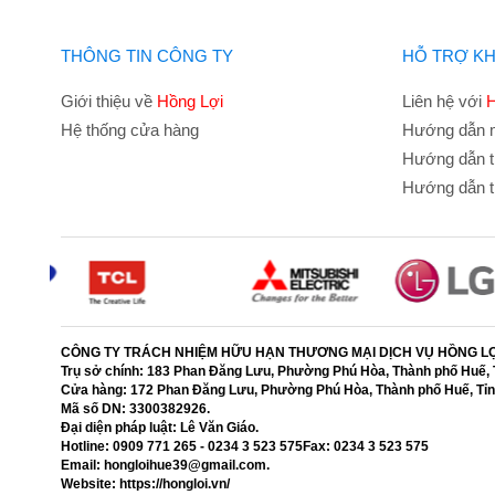
12.500.000
₫
THÔNG TIN CÔNG TY
HỖ TRỢ K
Giới thiệu về
Hồng Lợi
Liên hệ với
H
Hệ thống cửa hàng
Hướng dẫn 
Hướng dẫn t
Hướng dẫn t
CÔNG TY TRÁCH NHIỆM HỮU HẠN THƯƠNG MẠI DỊCH VỤ HỒNG L
Trụ sở chính:
183 Phan Đăng Lưu, Phường Phú Hòa, Thành phố Huế, T
Cửa hàng:
172 Phan Đăng Lưu, Phường Phú Hòa, Thành phố Huế, Tỉn
Mã số DN:
3300382926.
Đại diện pháp luật:
Lê Văn Giáo.
Hotline:
0909 771 265 - 0234 3 523 575
Fax:
0234 3 523 575
Email:
hongloihue39@gmail.com.
Website:
https://hongloi.vn/