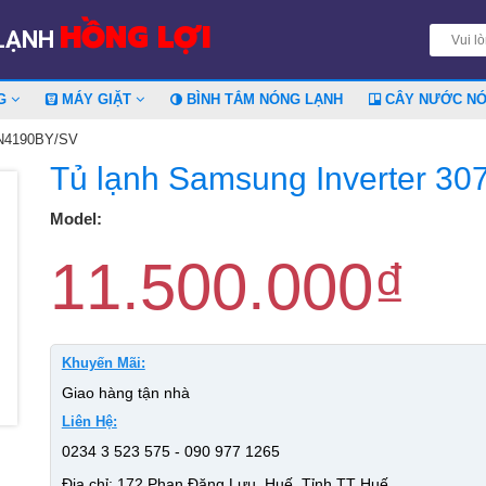
HỒNG LỢI
 LẠNH
NG
MÁY GIẶT
BÌNH TẮM NÓNG LẠNH
CÂY NƯỚC N
30N4190BY/SV
Tủ lạnh Samsung Inverter 30
Model:
11.500.000
₫
Khuyến Mãi:
Giao hàng tận nhà
Liên Hệ:
0234 3 523 575 - 090 977 1265
Địa chỉ: 172 Phan Đăng Lưu, Huế, Tỉnh TT Huế