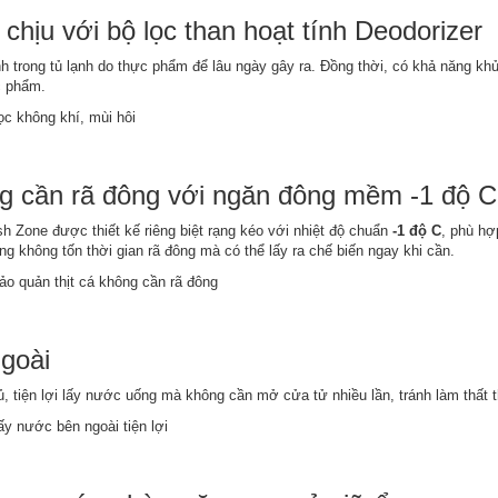
chịu với bộ lọc than hoạt tính Deodorizer
nh trong tủ lạnh do thực phẩm để lâu ngày gây ra. Đồng thời, có khả năng kh
c phẩm.
ng cần rã đông với ngăn đông mềm -1 độ 
 Zone được thiết kế riêng biệt rạng kéo với nhiệt độ chuẩn
-1 độ C
, phù hợ
 không tốn thời gian rã đông mà có thể lấy ra chế biến ngay khi cần.
ngoài
ủ, tiện lợi lấy nước uống mà không cần mở cửa tử nhiều lần, tránh làm thất t