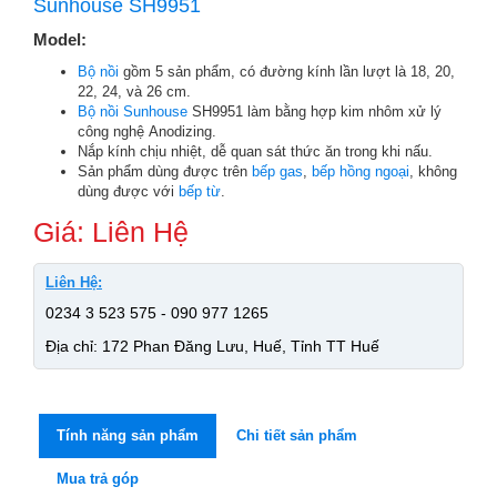
Sunhouse SH9951
Model:
Bộ nồi
gồm 5 sản phẩm, có đường kính lần lượt là 18, 20,
22, 24, và 26 cm.
Bộ nồi Sunhouse
SH9951 làm bằng hợp kim nhôm xử lý
công nghệ Anodizing.
Nắp kính chịu nhiệt, dễ quan sát thức ăn trong khi nấu.
Sản phẩm dùng được trên
bếp gas
,
bếp hồng ngoại
, không
dùng được với
bếp từ
.
Giá: Liên Hệ
Liên Hệ:
0234 3 523 575 - 090 977 1265
Địa chỉ: 172 Phan Đăng Lưu, Huế, Tỉnh TT Huế
Tính năng sản phẩm
Chi tiết sản phẩm
Mua trả góp