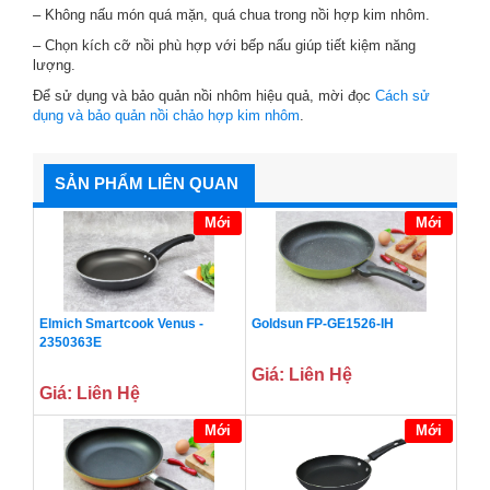
– Không nấu món quá mặn, quá chua trong nồi hợp kim nhôm.
– Chọn kích cỡ nồi phù hợp với bếp nấu giúp tiết kiệm năng
lượng.
Để sử dụng và bảo quản nồi nhôm hiệu quả, mời đọc
Cách sử
dụng và bảo quản nồi chảo hợp kim nhôm
.
SẢN PHẨM LIÊN QUAN
Mới
Mới
Elmich Smartcook Venus -
Goldsun FP-GE1526-IH
2350363E
Giá: Liên Hệ
Giá: Liên Hệ
Mới
Mới