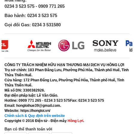
0234 3 523 575 - 0909 771 265
Bảo hành: 0234 3 523 575
Gọi đổi Gas: 0234 3 531580
CÔNG TY TRÁCH NHIỆM HỮU HẠN THƯƠNG MẠI DỊCH VỤ HỒNG LỢI
Trụ sở chính:
183 Phan Đăng Lưu, Phường Phú Hòa, Thành phố Huế, Tỉnh
Thừa Thiên Huế.
Cửa hàng:
172 Phan Đăng Lưu, Phường Phú Hòa, Thành phố Huế, Tỉnh
Thừa Thiên Huế.
Mã số DN:
3300382926.
Đại diện pháp luật:
Lê Văn Giáo.
Hotline:
0909 771 265 - 0234 3 523 575
Fax:
0234 3 523 575
Email:
hongloihue39@gmail.com.
Website:
https://hongloi.vn/
Chính sách & Quy định trên website
Copyright © 2016
Điện tử - Điện máy
Hồng Lợi
.
Bạn có thể thanh toán với