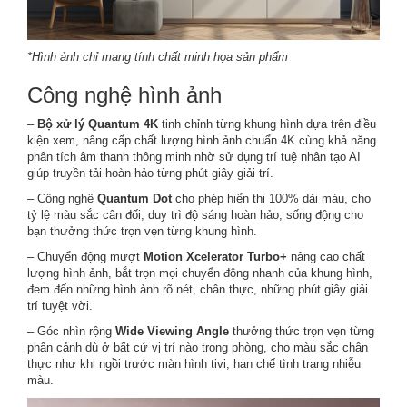
*Hình ảnh chỉ mang tính chất minh họa sản phẩm
Công nghệ hình ảnh
–
Bộ xử lý Quantum 4K
tinh chỉnh từng khung hình dựa trên điều
kiện xem, nâng cấp chất lượng hình ảnh chuẩn 4K cùng khả năng
phân tích âm thanh thông minh nhờ sử dụng trí tuệ nhân tạo AI
giúp truyền tải hoàn hảo từng phút giây giải trí.
– Công nghệ
Quantum Dot
cho phép hiển thị 100% dải màu, cho
tỷ lệ màu sắc cân đối, duy trì độ sáng hoàn hảo, sống động cho
bạn thưởng thức trọn vẹn từng khung hình.
– Chuyển động mượt
Motion Xcelerator Turbo+
nâng cao chất
lượng hình ảnh, bắt trọn mọi chuyển động nhanh của khung hình,
đem đến những hình ảnh rõ nét, chân thực, những phút giây giải
trí tuyệt vời.
– Góc nhìn rộng
Wide Viewing Angle
thưởng thức trọn vẹn từng
phân cảnh dù ở bất cứ vị trí nào trong phòng, cho màu sắc chân
thực như khi ngồi trước màn hình tivi, hạn chế tình trạng nhiễu
màu.