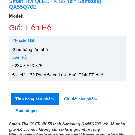
Smart Tivi QLED 4K 55 inch Samsung
QA55Q70B
Model:
Giá: Liên Hệ
Khuyến Mãi:
Giao hàng tận nhà
Liên Hệ:
0234 3 523 575
Địa chỉ: 172 Phan Đăng Lưu, Huế, Tỉnh TT Huế
Tính năng sản phẩm
Chi tiết sản phẩm
Mua trả góp
Smart Tivi QLED 4K 55 inch Samsung QA55Q70B
với độ phân
giải 4K sắc nét, không chỉ sở hữu góc nhìn rộng
Wide
Viewing Angle
cho hình ảnh chất lượng ở mọi góc nhìn