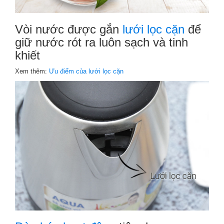
Vòi nước được gắn
lưới lọc cặn
để
giữ nước rót ra luôn sạch và tinh
khiết
Xem thêm:
Ưu điểm của lưới lọc cặn