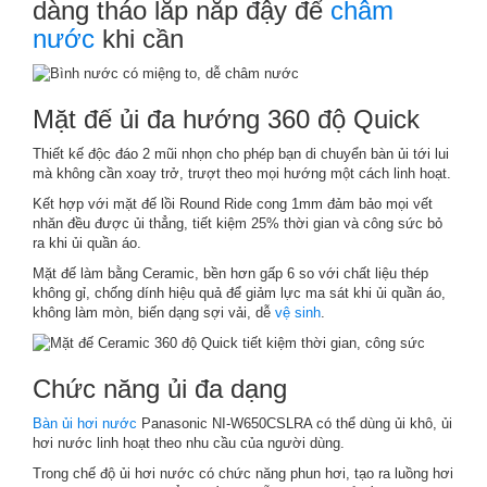
dàng tháo lắp nắp đậy để
châm
nước
khi cần
Mặt đế ủi đa hướng 360 độ Quick
Thiết kế độc đáo 2 mũi nhọn cho phép bạn di chuyển bàn ủi tới lui
mà không cần xoay trở, trượt theo mọi hướng một cách linh hoạt.
Kết hợp với mặt đế lồi Round Ride cong 1mm đảm bảo mọi vết
nhăn đều được ủi thẳng, tiết kiệm 25% thời gian và công sức bỏ
ra khi ủi quần áo.
Mặt đế làm bằng Ceramic, bền hơn gấp 6 so với chất liệu thép
không gỉ, chống dính hiệu quả để giảm lực ma sát khi ủi quần áo,
không làm mòn, biến dạng sợi vải, dễ
vệ sinh
.
Chức năng ủi đa dạng
Bàn ủi hơi nước
Panasonic NI-W650CSLRA có thể dùng ủi khô, ủi
hơi nước linh hoạt theo nhu cầu của người dùng.
Trong chế độ ủi hơi nước có chức năng phun hơi, tạo ra luồng hơi