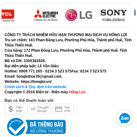
CÔNG TY TRÁCH NHIỆM HỮU HẠN THƯƠNG MẠI DỊCH VỤ HỒNG LỢI
Trụ sở chính:
183 Phan Đăng Lưu, Phường Phú Hòa, Thành phố Huế, Tỉnh
Thừa Thiên Huế.
Cửa hàng:
172 Phan Đăng Lưu, Phường Phú Hòa, Thành phố Huế, Tỉnh
Thừa Thiên Huế.
Mã số DN:
3300382926.
Đại diện pháp luật:
Lê Văn Giáo.
Hotline:
0909 771 265 - 0234 3 523 575
Fax:
0234 3 523 575
Email:
hongloihue39@gmail.com.
Website:
https://hongloi.vn/
Chính sách & Quy định trên website
Copyright © 2016
Điện tử - Điện máy
Hồng Lợi
.
Bạn có thể thanh toán với