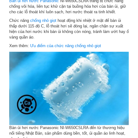
Bàn ủi hơi nước Panasonic
NI-W650CSLRA trang bị chức năng
chống vôi hóa, liên tục khử cặn tại buồng hóa hơi của bàn ủi, giữ
cho các lỗ thoát khí luôn sạch, hơi nước thoát ra tinh khiết.
Chức năng
chống nhỏ giọt
hoạt động khi nhiệt ở mặt đế bàn ủi
thấp dưới 115 độ C, lỗ thoát hơi sẽ đóng lại, ngăn chặn sự xuất
hiện của hơi nước khi bàn ủi không còn nóng, tránh làm ướt hay ố
vàng quần áo.
Xem thêm:
Ưu điểm của chức năng chống nhỏ giọt
Bàn ủi hơi nước Panasonic NI-W650CSLRA đến từ thương hiệu
nổi tiếng Nhật Bản, sản phẩm dùng bền, tốt, ủi quần áo linh hoạt,