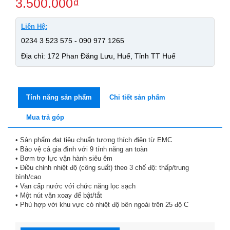
3.500.000
₫
Liên Hệ:
0234 3 523 575 - 090 977 1265
Địa chỉ: 172 Phan Đăng Lưu, Huế, Tỉnh TT Huế
Tính năng sản phẩm
Chi tiết sản phẩm
Mua trả góp
• Sản phẩm đạt tiêu chuẩn tương thích điện từ EMC
• Bảo vệ cả gia đình với 9 tính năng an toàn
• Bơm trợ lực vận hành siêu êm
• Điều chỉnh nhiệt độ (công suất) theo 3 chế độ: thấp/trung
bình/cao
• Van cấp nước với chức năng lọc sạch
• Một nút vặn xoay để bật/tắt
• Phù hợp với khu vực có nhiệt độ bên ngoài trên 25 độ C