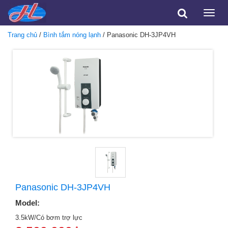
Toggle
naviga
Trang chủ
/
Bình tắm nóng lạnh
/ Panasonic DH-3JP4VH
Panasonic DH-3JP4VH
Model:
3.5kW/Có bơm trợ lực