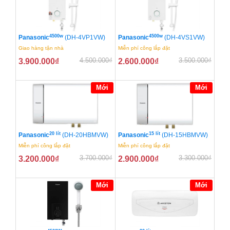
4500w
4500w
Panasonic
(DH-4VP1VW)
Panasonic
(DH-4VS1VW)
Giao hàng tận nhà
Miễn phí công lắp đặt
4.500.000
₫
3.500.000
₫
3.900.000
₫
2.600.000
₫
Mới
Mới
20 lít
15 lít
Panasonic
(DH-20HBMVW)
Panasonic
(DH-15HBMVW)
Miễn phí công lắp đặt
Miễn phí công lắp đặt
3.700.000
₫
3.300.000
₫
3.200.000
₫
2.900.000
₫
Mới
Mới