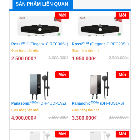
SẢN PHẨM LIÊN QUAN
Mới
Mới
30 lít
20 lít
Rossi
(Eleganz-C REC30SL)
Rossi
(Eleganz-C REC20SL)
Giao hàng tận nhà
Giao hàng tận nhà
3.000.000
₫
2.500.000
₫
2.500.000
₫
1.950.000
₫
Mới
Mới
4500w
4500w
Panasonic
(DH-4UDP1VZ)
Panasonic
(DH-4US1VS)
Giao hàng tận nhà
Giao hàng tận nhà
5.500.000
₫
3.900.000
₫
4.900.000
₫
3.300.000
₫
Mới
Mới