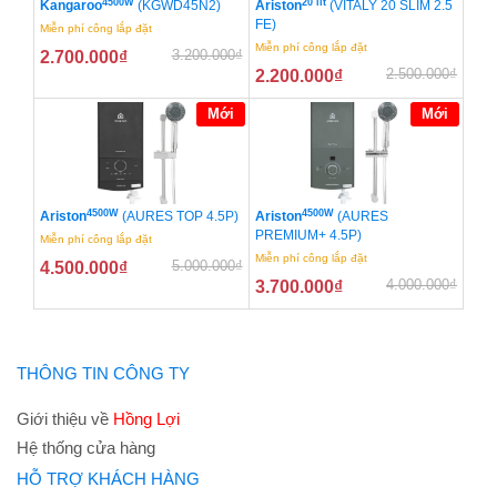
4500W
20 lít
Kangaroo
(KGWD45N2)
Ariston
(VITALY 20 SLIM 2.5
FE)
Miễn phí công lắp đặt
Miễn phí công lắp đặt
3.200.000
₫
2.700.000
₫
2.500.000
₫
2.200.000
₫
Mới
Mới
4500W
4500W
Ariston
(AURES TOP 4.5P)
Ariston
(AURES
PREMIUM+ 4.5P)
Miễn phí công lắp đặt
Miễn phí công lắp đặt
5.000.000
₫
4.500.000
₫
4.000.000
₫
3.700.000
₫
THÔNG TIN CÔNG TY
Giới thiệu về
Hồng Lợi
Hệ thống cửa hàng
HỖ TRỢ KHÁCH HÀNG