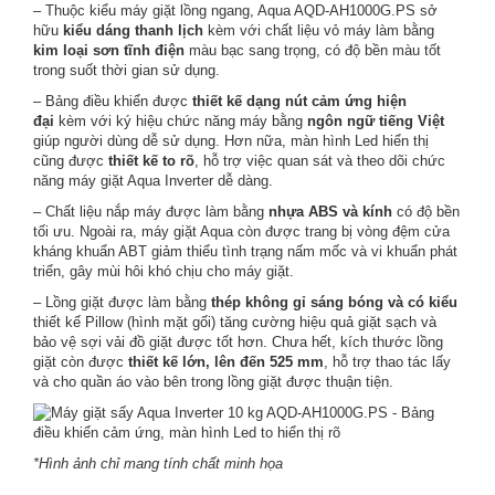
– Thuộc kiểu máy giặt lồng ngang, Aqua AQD-AH1000G.PS sở
hữu
kiểu dáng thanh lịch
kèm với chất liệu vỏ máy làm bằng
kim loại sơn tĩnh điện
màu bạc sang trọng, có độ bền màu tốt
trong suốt thời gian sử dụng.
– Bảng điều khiển được
thiết kế dạng nút cảm ứng hiện
đại
kèm với ký hiệu chức năng máy bằng
ngôn ngữ tiếng Việt
giúp người dùng dễ sử dụng. Hơn nữa, màn hình Led hiển thị
cũng được
thiết kế to rõ
, hỗ trợ việc quan sát và theo dõi chức
năng máy giặt Aqua Inverter dễ dàng.
– Chất liệu nắp máy được làm bằng
nhựa ABS và kính
có độ bền
tối ưu. Ngoài ra, máy giặt Aqua còn được trang bị vòng đệm cửa
kháng khuẩn ABT giảm thiểu tình trạng nấm mốc và vi khuẩn phát
triển, gây mùi hôi khó chịu cho máy giặt.
– Lồng giặt được làm bằng
thép không gỉ sáng bóng và có kiểu
thiết kế Pillow (hình mặt gối) tăng cường hiệu quả giặt sạch và
bảo vệ sợi vải đồ giặt được tốt hơn. Chưa hết, kích thước lồng
giặt còn được
thiết kế lớn, lên đến 525 mm
, hỗ trợ thao tác lấy
và cho quần áo vào bên trong lồng giặt được thuận tiện.
*Hình ảnh chỉ mang tính chất minh họa