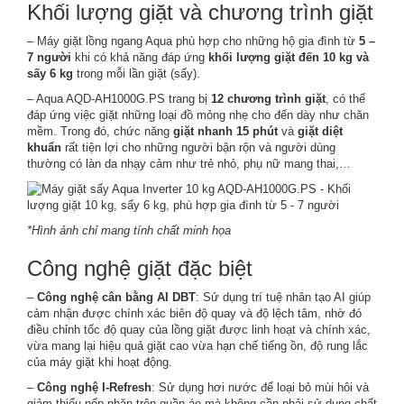
Khối lượng giặt và chương trình giặt
– Máy giặt lồng ngang Aqua phù hợp cho những hộ gia đình từ
5 –
7 người
khi có khả năng đáp ứng
khối lượng giặt đến 10 kg và
sấy 6 kg
trong mỗi lần giặt (sấy).
– Aqua AQD-AH1000G.PS trang bị
12 chương trình giặt
, có thể
đáp ứng việc giặt những loại đồ mỏng nhẹ cho đến dày như chăn
mềm. Trong đó, chức năng
giặt nhanh 15 phút
và
giặt diệt
khuẩn
rất tiện lợi cho những người bận rộn và người dùng
thường có làn da nhạy cảm như trẻ nhỏ, phụ nữ mang thai,…
*Hình ảnh chỉ mang tính chất minh họa
Công nghệ giặt đặc biệt
–
Công nghệ cân bằng AI DBT
: Sử dụng trí tuệ nhân tạo AI giúp
cảm nhận được chính xác biên độ quay và độ lệch tâm, nhờ đó
điều chỉnh tốc độ quay của lồng giặt được linh hoạt và chính xác,
vừa mang lại hiệu quả giặt cao vừa hạn chế tiếng ồn, độ rung lắc
của máy giặt khi hoạt động.
–
Công nghệ I-Refresh
: Sử dụng hơi nước để loại bỏ mùi hôi và
giảm thiểu nếp nhăn trên quần áo mà không cần phải sử dụng chất