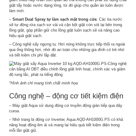
giặt tẩy hoặc nước dạng lỏng, từ đó giúp cho quần áo luôn được
làm mới.
–
Smart Dual Spray tự làm sạch mặt trong cửa
: Các tia nước
sẽ tự động rửa sạch sơ vải và cặn bột giặt còn sót lại bên trong
lồng giặt, góp phần giữ cho lồng giặt luôn sạch sẽ và nâng cao
hiệu quả giặt sạch.
– Công nghệ sấy ngưng tụ: Hơi nóng không trực tiếp thổi ra ngoài
qua ống thông hơi, nhờ đó an toàn cho những gia đình có trẻ nhỏ
và tiết kiệm chi phí lắp đặt.
*Hình ảnh chỉ mang tính chất minh họa
Công nghệ – động cơ tiết kiệm điện
– Máy giặt Aqua sử dụng động cơ truyền động gián tiếp qua dây
curoa.
– Nhờ trang bị động cơ Inverter, Aqua AQD-AH1000G.PS có khả
năng hoạt động êm ái và mang lại hiệu quả tiết kiệm điện trong
mỗi lần giặt giũ.