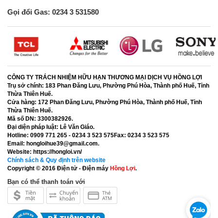
Gọi đổi Gas: 0234 3 531580
CÔNG TY TRÁCH NHIỆM HỮU HẠN THƯƠNG MẠI DỊCH VỤ HỒNG LỢI
Trụ sở chính:
183 Phan Đăng Lưu, Phường Phú Hòa, Thành phố Huế, Tỉnh
Thừa Thiên Huế.
Cửa hàng:
172 Phan Đăng Lưu, Phường Phú Hòa, Thành phố Huế, Tỉnh
Thừa Thiên Huế.
Mã số DN:
3300382926.
Đại diện pháp luật:
Lê Văn Giáo.
Hotline:
0909 771 265 - 0234 3 523 575
Fax:
0234 3 523 575
Email:
hongloihue39@gmail.com.
Website:
https://hongloi.vn/
Chính sách & Quy định trên website
Copyright © 2016
Điện tử - Điện máy
Hồng Lợi
.
Bạn có thể thanh toán với