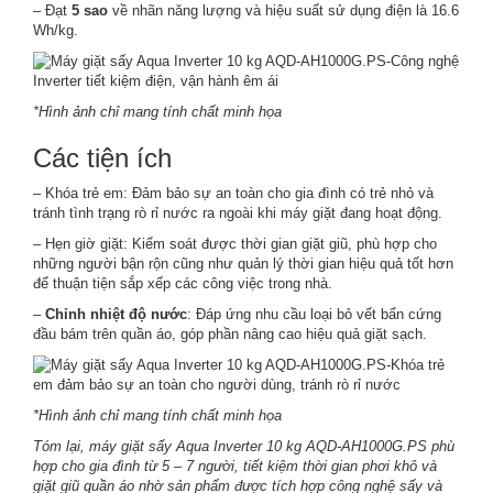
– Đạt
5 sao
về nhãn năng lượng và hiệu suất sử dụng điện là 16.6
Wh/kg.
*Hình ảnh chỉ mang tính chất minh họa
Các tiện ích
– Khóa trẻ em: Đảm bảo sự an toàn cho gia đình có trẻ nhỏ và
tránh tình trạng rò rỉ nước ra ngoài khi máy giặt đang hoạt động.
– Hẹn giờ giặt: Kiểm soát được thời gian giặt giũ, phù hợp cho
những người bận rộn cũng như quản lý thời gian hiệu quả tốt hơn
để thuận tiện sắp xếp các công việc trong nhà.
–
Chỉnh nhiệt độ nước
: Đáp ứng nhu cầu loại bỏ vết bẩn cứng
đầu bám trên quần áo, góp phần nâng cao hiệu quả giặt sạch.
*Hình ảnh chỉ mang tính chất minh họa
Tóm lại, máy giặt sấy Aqua Inverter 10 kg AQD-AH1000G.PS phù
hợp cho gia đình từ 5 – 7 người, tiết kiệm thời gian phơi khô và
giặt giũ quần áo nhờ sản phẩm được tích hợp công nghệ sấy và