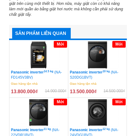
giặt trên cùng một thiết bị. Hơn nữa, máy giặt còn có khả năng
làm mới quần áo bằng giặt hơi nước mà không cần phải sử dụng
chất giặt tẩy.
SẢN PHẨM LIÊN QUAN
Mới
Mới
14.5 kg
10 kg
Panasonic inverter
(NA-
Panasonic inverter
(NA-
FD145V3BV)
S20DG1BVT)
Giao hàng tận nhà
Giao hàng tận nhà
14.900.000
₫
14.500.000
₫
13.800.000
₫
13.500.000
₫
Mới
Mới
11 kg
12 kg
Panasonic inverter
(NA-
Panasonic inverter
(NA-
22VDR1BVT)
24VDG1BVT)