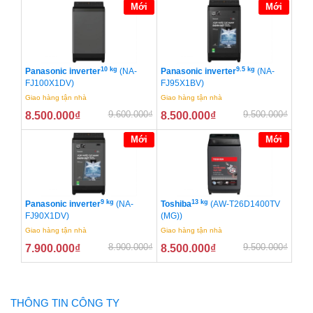
Mới
Mới
10 kg
9.5 kg
Panasonic inverter
(NA-
Panasonic inverter
(NA-
FJ100X1DV)
FJ95X1BV)
Giao hàng tận nhà
Giao hàng tận nhà
9.600.000
₫
9.500.000
₫
8.500.000
₫
8.500.000
₫
Mới
Mới
9 kg
13 kg
Panasonic inverter
(NA-
Toshiba
(AW-T26D1400TV
FJ90X1DV)
(MG))
Giao hàng tận nhà
Giao hàng tận nhà
8.900.000
₫
9.500.000
₫
7.900.000
₫
8.500.000
₫
THÔNG TIN CÔNG TY