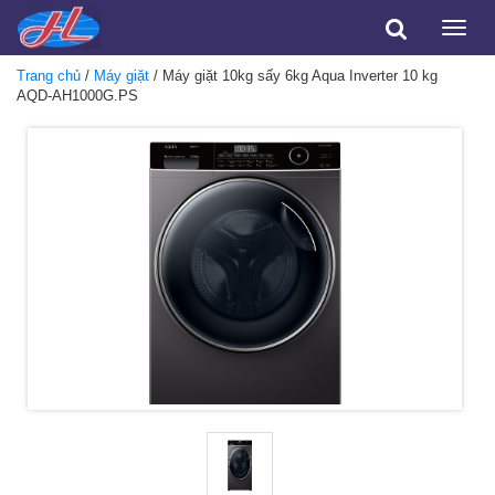
Toggle
naviga
Trang chủ
/
Máy giặt
/ Máy giặt 10kg sấy 6kg Aqua Inverter 10 kg
AQD-AH1000G.PS