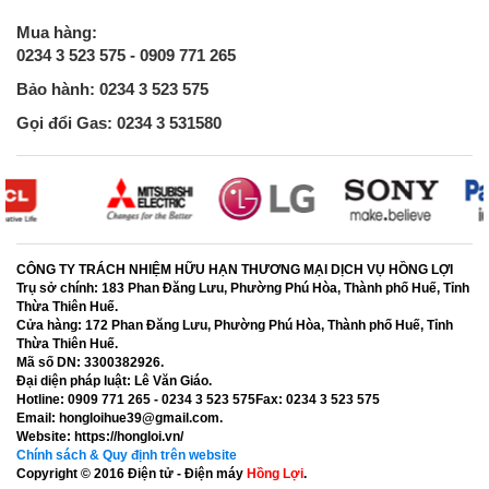
Mua hàng:
0234 3 523 575 - 0909 771 265
Bảo hành: 0234 3 523 575
Gọi đổi Gas: 0234 3 531580
CÔNG TY TRÁCH NHIỆM HỮU HẠN THƯƠNG MẠI DỊCH VỤ HỒNG LỢI
Trụ sở chính:
183 Phan Đăng Lưu, Phường Phú Hòa, Thành phố Huế, Tỉnh
Thừa Thiên Huế.
Cửa hàng:
172 Phan Đăng Lưu, Phường Phú Hòa, Thành phố Huế, Tỉnh
Thừa Thiên Huế.
Mã số DN:
3300382926.
Đại diện pháp luật:
Lê Văn Giáo.
Hotline:
0909 771 265 - 0234 3 523 575
Fax:
0234 3 523 575
Email:
hongloihue39@gmail.com.
Website:
https://hongloi.vn/
Chính sách & Quy định trên website
Copyright © 2016
Điện tử - Điện máy
Hồng Lợi
.