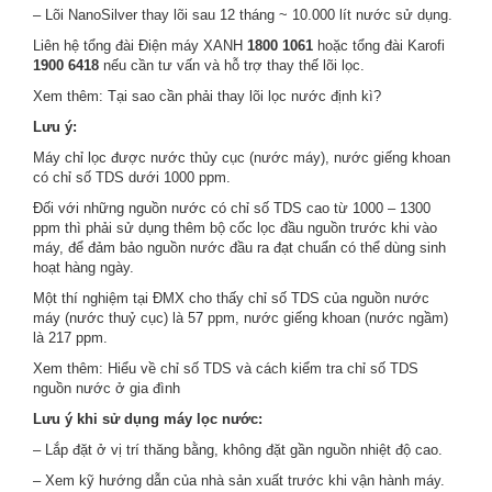
– Lõi NanoSilver thay lõi sau 12 tháng ~ 10.000 lít nước sử dụng.
Liên hệ tổng đài Điện máy XANH
1800 1061
hoặc tổng đài Karofi
1900 6418
nếu cần tư vấn và hỗ trợ thay thế lõi lọc.
Xem thêm: Tại sao cần phải thay lõi lọc nước định kì?
Lưu ý:
Máy chỉ lọc được nước thủy cục (nước máy), nước giếng khoan
có chỉ số TDS dưới 1000 ppm.
Đối với những nguồn nước có chỉ số TDS cao từ 1000 – 1300
ppm thì phải sử dụng thêm bộ cốc lọc đầu nguồn trước khi vào
máy, để đảm bảo nguồn nước đầu ra đạt chuẩn có thể dùng sinh
hoạt hàng ngày.
Một thí nghiệm tại ĐMX cho thấy chỉ số TDS của nguồn nước
máy (nước thuỷ cục) là 57 ppm, nước giếng khoan (nước ngầm)
là 217 ppm.
Xem thêm: Hiểu về chỉ số TDS và cách kiểm tra chỉ số TDS
nguồn nước ở gia đình
Lưu ý khi sử dụng máy lọc nước:
– Lắp đặt ở vị trí thăng bằng, không đặt gần nguồn nhiệt độ cao.
– Xem kỹ hướng dẫn của nhà sản xuất trước khi vận hành máy.