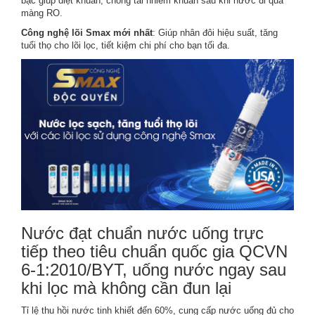
bạc giúp diệt khuẩn, chống tái nhiễm khuẩn sau khi nước đi qua
màng RO.
Công nghệ lõi Smax mới nhất
: Giúp nhân đôi hiệu suất, tăng
tuổi thọ cho lõi lọc, tiết kiệm chi phí cho bạn tối đa.
Nước đạt chuẩn nước uống trực
tiếp theo tiêu chuẩn quốc gia QCVN
6-1:2010/BYT, uống nước ngay sau
khi lọc mà không cần đun lại
Tỉ lệ thu hồi nước tinh khiết đến 60%, cung cấp nước uống đủ cho