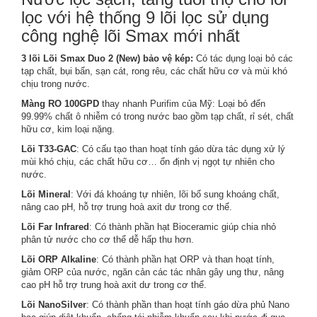
lọc với hệ thống 9 lõi lọc sử dụng
công nghệ lõi Smax mới nhất
3 lõi Lõi Smax Duo 2 (New) bảo vệ kép:
Có tác dụng loại bỏ các
tạp chất, bụi bẩn, sạn cát, rong rêu, các chất hữu cơ và mùi khó
chịu trong nước.
Màng RO 100GPD
thay nhanh Purifim của Mỹ: Loại bỏ đến
99.99% chất ô nhiễm có trong nước bao gồm tạp chất, rỉ sét, chất
hữu cơ, kim loại nặng.
Lõi T33-GAC
: Có cấu tạo than hoạt tính gáo dừa tác dụng xử lý
mùi khó chịu, các chất hữu cơ… ổn định vị ngọt tự nhiên cho
nước.
Lõi Mineral
: Với đá khoáng tự nhiên, lõi bổ sung khoáng chất,
nâng cao pH, hỗ trợ trung hoà axit dư trong cơ thể.
Lõi Far Infrared
: Có thành phần hạt Bioceramic giúp chia nhỏ
phân tử nước cho cơ thể dễ hấp thu hơn.
Lõi ORP Alkaline
: Có thành phần hạt ORP và than hoạt tính,
giảm ORP của nước, ngăn cản các tác nhân gây ung thư, nâng
cao pH hỗ trợ trung hoà axit dư trong cơ thể.
Lõi NanoSilver
: Có thành phần than hoạt tính gáo dừa phủ Nano