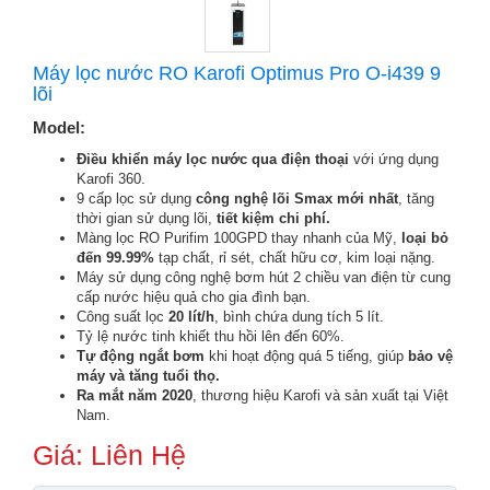
Máy lọc nước RO Karofi Optimus Pro O-i439 9
lõi
Model:
Điều khiển máy lọc nước qua điện thoại
với ứng dụng
Karofi 360.
9 cấp lọc sử dụng
công nghệ lõi Smax mới nhất
, tăng
thời gian sử dụng lõi,
tiết kiệm chi phí.
Màng lọc RO Purifim 100GPD thay nhanh của Mỹ,
loại bỏ
đến 99.99%
tạp chất, rỉ sét, chất hữu cơ, kim loại nặng.
Máy sử dụng công nghệ bơm hút 2 chiều van điện từ cung
cấp nước hiệu quả cho gia đình bạn.
Công suất lọc
20 lít/h
, bình chứa dung tích 5 lít.
Tỷ lệ nước tinh khiết thu hồi lên đến 60%.
Tự động ngắt bơm
khi hoạt động quá 5 tiếng, giúp
bảo vệ
máy và tăng tuổi thọ.
Ra mắt năm 2020
, thương hiệu Karofi và sản xuất tại Việt
Nam.
Giá: Liên Hệ