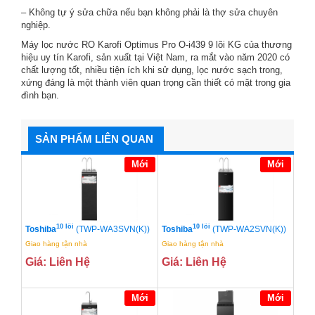
– Không tự ý sửa chữa nếu bạn không phải là thợ sửa chuyên
nghiệp.
Máy lọc nước RO Karofi Optimus Pro O-i439 9 lõi KG của thương
hiệu uy tín Karofi, sản xuất tại Việt Nam, ra mắt vào năm 2020 có
chất lượng tốt, nhiều tiện ích khi sử dụng, lọc nước sạch trong,
xứng đáng là một thành viên quan trọng cần thiết có mặt trong gia
đình bạn.
SẢN PHẨM LIÊN QUAN
Mới
Mới
10 lõi
10 lõi
Toshiba
(TWP-WA3SVN(K))
Toshiba
(TWP-WA2SVN(K))
Giao hàng tận nhà
Giao hàng tận nhà
Giá: Liên Hệ
Giá: Liên Hệ
Mới
Mới