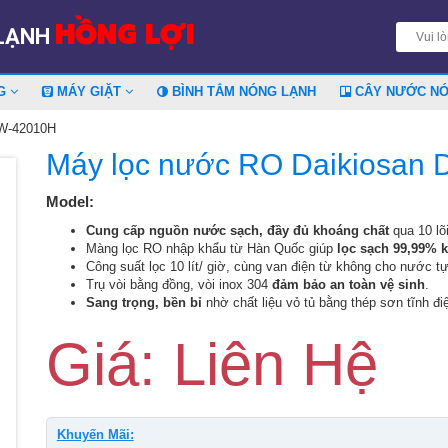
HỒNG LỢI
 LẠNH
NG
MÁY GIẶT
BÌNH TẮM NÓNG LẠNH
CÂY NƯỚC N
XW-42010H
Máy lọc nước RO Daikiosan
Model:
Cung cấp nguồn nước sạch, đầy đủ khoáng chất
qua 10 lõi
Màng lọc RO nhập khẩu từ Hàn Quốc giúp
lọc sạch 99,99% k
Công suất lọc 10 lít/ giờ, cùng van điện từ không cho nước tự
Trụ vòi bằng đồng, vòi inox 304
đảm bảo an toàn vệ sinh
.
Sang trọng, bền bỉ
nhờ chất liệu vỏ tủ bằng thép sơn tĩnh đi
Giá: Liên Hệ
Khuyến Mãi: