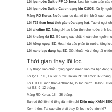
Lõi lọc nước Daikio PP 10 1mcr
: Loại bỏ hoàn toàn các
Lõi lọc nước Daikio Cation dạng kín C100E
: Xử lý ngu
Màng RO Korea
: Nước sau lọc đạt độ tinh khiết cao. Loại
Lõi T33 than hoạt tính gáo dừa dạng hạt
: Tạo vị ngọt c
Lõi alkaline EZ
: Nâng pH tạo kiềm tính cho nước tinh lọc
Lõi khoáng đá EZ
: Bổ sung các chất khoán cho nguồn n
Lõi hồng ngoại EZ
: Hoạt hóa các phân tử nước, tăng lượ
Lõi nano bạc dạng hạt EZ
: Diệt khuẩn và chống tái nhi
Thời gian thay lõi lọc
Tùy thuộc vào chất lượng nguồn nước vào mà bạn đang sử
Lõi lọc PP 10, Lõi lọc nước Daikio PP 10 1mcr: 3-6 tháng.
Lõi CTO 10 inch than Anthracite, lõi lọc nước Daikio Cati
hạt EZ: 9 -12 tháng.
Màng RO Korea: 18 – 36 tháng.
Bạn có thể liên hệ tổng đài miễn phí
Điện máy XANH 1800
Xem thêm: Tại sao cần phải thay lõi lọc nước định kì?