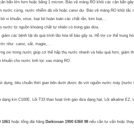
 cặn bẩn lớn hơn hoặc bằng 1 micron. Bảo vệ màng RO khỏi các cặn bẩn gây
ồn nước cứng, nước nhiễm đá vôi hoặc canxi dư. Bảo vệ màng RO khỏi tắc 
 bỏ vi khuẩn, virus, loại bỏ hoàn toàn các chất rắn, kim loại,…
ho nước từ nguồn khoáng chất tự nhiên có trong gáo dừa.
; giảm các bệnh tật do quá trình lão hóa tế bào gây ra. Hỗ trợ cơ thể trung 
ước như: canxi, sắt, magie,…
ng oxi trong nước giúp cơ thể hấp thụ nước nhanh và hiệu quả hơn, giảm thi
ễm khuẩn cho nước tinh lọc sau màng RO.
 dụng, tiêu chuẩn thời gian bên dưới được đo với nguồn nước máy (nước t
on dạng kín C100E, Lõi T33 than hoạt tính gáo dừa dạng hạt, Lõi alkaline EZ,
 1061
hoặc tổng đài hãng
Daikiosan 1900 6360 98
​ nếu cần tư vấn hoặc thay 