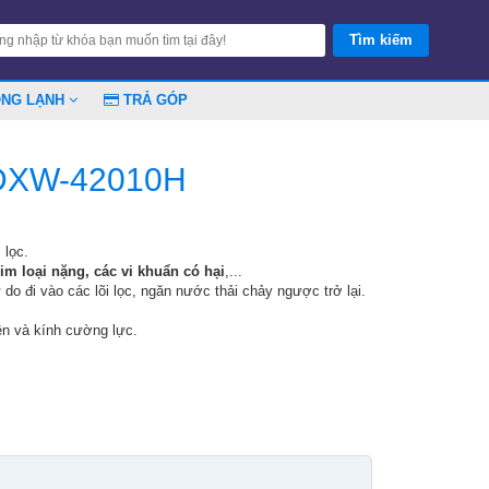
ÓNG LẠNH
TRẢ GÓP
 DXW-42010H
 lọc.
im loại nặng, các vi khuẩn có hại
,...
 do đi vào các lõi lọc, ngăn nước thải chảy ngược trở lại.
ện và kính cường lực.