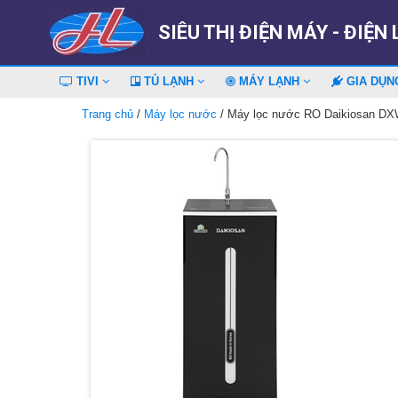
SIÊU THỊ ĐIỆN MÁY - ĐIỆN
TIVI
TỦ LẠNH
MÁY LẠNH
GIA DỤ
Trang chủ
/
Máy lọc nước
/ Máy lọc nước RO Daikiosan D