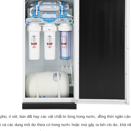
phù, rỉ sét, bùn đất hay các vật chất lơ lửng trong nước, đồng thời ngăn cản 
hôi và các dung môi dư thừa có trong nước hoặc mùi gây ra bởi clo dư, khả 