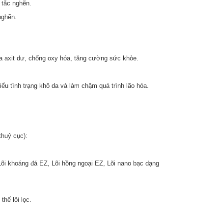
 tắc nghẽn.
nghẽn.
hòa axit dư, chống oxy hóa, tăng cường sức khỏe.
ểu tình trạng khô da và làm chậm quá trình lão hóa.
huỷ cục):
 Lõi khoáng đá EZ, Lõi hồng ngoại EZ, Lõi nano bạc dạng
thế lõi lọc.