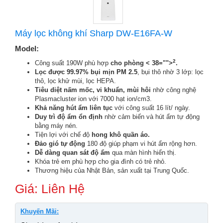
Máy lọc không khí Sharp DW-E16FA-W
Model:
2
Công suất 190W phù hợp
cho phòng < 38="">
.
Lọc được 99.97% bụi mịn PM 2.5
, bụi thô nhờ 3 lớp:
lọc
thô, lọc khử mùi, lọc HEPA.
Tiêu diệt nấm mốc, vi khuẩn, mùi hôi
nhờ công nghệ
Plasmacluster ion với 7000 hạt ion/cm3.
Khả năng hút ẩm liên tục
với công suất 16 lít/ ngày.
Duy trì độ ẩm ổn định
nhờ cảm biến và hút ẩm tự động
bằng máy nén.
Tiện lợi với chế độ
hong khô quần áo.
Đảo gió tự động
180 độ giúp phạm vi hút ẩm rộng hơn.
Dễ dàng quan sát độ ẩm
qua màn hình hiển thị.
Khóa trẻ em phù hợp cho gia đình có trẻ nhỏ.
Thương hiệu của Nhật Bản, sản xuất tại Trung Quốc.
Giá: Liên Hệ
Khuyến Mãi: