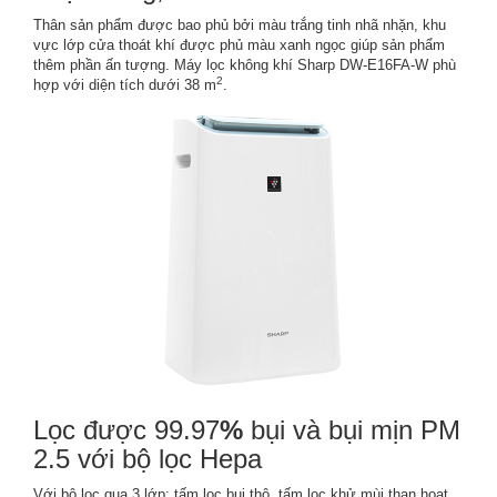
Thân sản phẩm được bao phủ bởi màu trắng tinh nhã nhặn, khu
vực lớp cửa thoát khí được phủ màu xanh ngọc giúp sản phẩm
thêm phần ấn tượng. Máy lọc không khí Sharp DW-E16FA-W phù
2
hợp với diện tích dưới 38 m
.
Lọc được 99.97
%
bụi và bụi mịn PM
2.5 với bộ lọc Hepa
Với bộ lọc qua 3 lớp: tấm lọc bụi thô, tấm lọc khử mùi than hoạt