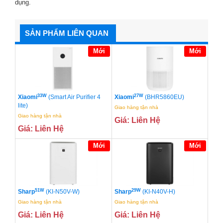
dụng.
SẢN PHẨM LIÊN QUAN
Mới
Mới
33W
27W
Xiaomi
(Smart Air Purifier 4
Xiaomi
(BHR5860EU)
lite)
Giao hàng tận nhà
Giao hàng tận nhà
Giá: Liên Hệ
Giá: Liên Hệ
Mới
Mới
51W
29W
Sharp
(KI-N50V-W)
Sharp
(KI-N40V-H)
Giao hàng tận nhà
Giao hàng tận nhà
Giá: Liên Hệ
Giá: Liên Hệ