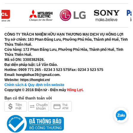
CÔNG TY TRÁCH NHIỆM HỮU HẠN THƯƠNG MẠI DỊCH VỤ HỒNG LỢI
Trụ sở chính:
183 Phan Đăng Lưu, Phường Phú Hòa, Thành phố Huế, Tỉnh
Thừa Thiên Huế.
Cửa hàng:
172 Phan Đăng Lưu, Phường Phú Hòa, Thành phố Huế, Tỉnh
Thừa Thiên Huế.
Mã số DN:
3300382926.
Đại diện pháp luật:
Lê Văn Giáo.
Hotline:
0909 771 265 - 0234 3 523 575
Fax:
0234 3 523 575
Email:
hongloihue39@gmail.com.
Website:
https://hongloi.vn/
Chính sách & Quy định trên website
Copyright © 2016
Điện tử - Điện máy
Hồng Lợi
.
Bạn có thể thanh toán với