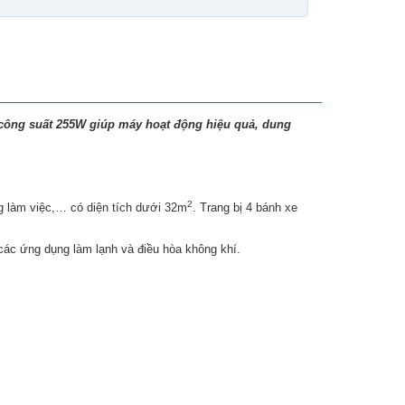
 công suất 255W giúp máy hoạt động hiệu quả, dung
2
g làm việc,… có diện tích dưới 32m
. Trang bị 4 bánh xe
 các ứng dụng làm lạnh và điều hòa không khí.