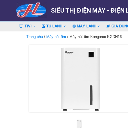
SIÊU THỊ ĐIỆN MÁY - ĐIỆN
TIVI
TỦ LẠNH
MÁY LẠNH
GIA DỤ
Trang chủ
/
Máy hút ẩm
/ Máy hút ẩm Kangaroo KGDH16