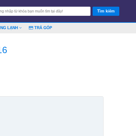
ÓNG LẠNH
TRẢ GÓP
16