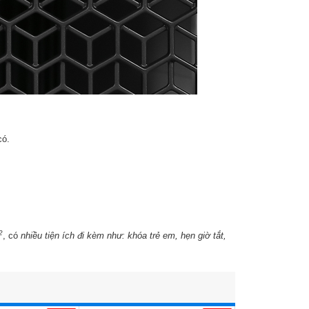
 có.
2
, có
nhiều tiện ích đi kèm như: khóa trẻ em, hẹn giờ tắt,