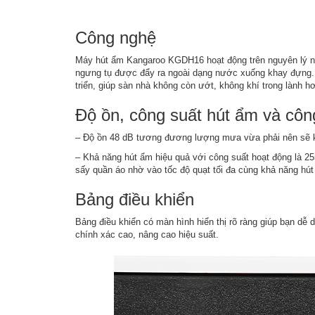
Công nghệ
Máy hút ẩm Kangaroo KGDH16 hoạt động trên nguyên lý ng
ngưng tụ được đẩy ra ngoài dạng nước xuống khay đựng. 
triển, giúp sàn nhà không còn ướt, không khí trong lành h
Độ ồn, công suất hút ẩm và côn
– Độ ồn 48 dB tương đương lượng mưa vừa phải nên sẽ kh
– Khả năng hút ẩm hiệu quả với công suất hoạt động là 2
sấy quần áo nhờ vào tốc độ quạt tối đa cùng khả năng hú
Bảng điều khiển
Bảng điều khiển có màn hình hiển thị rõ ràng giúp bạn dễ
chính xác cao, nâng cao hiệu suất.