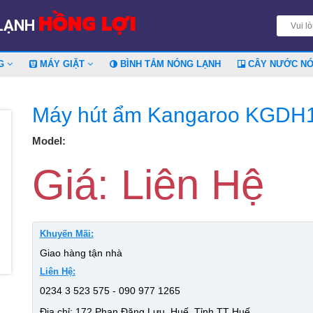
HỒNG LỢI
 LẠNH
NG
MÁY GIẶT
BÌNH TẮM NÓNG LẠNH
CÂY NƯỚC N
Máy hút ẩm Kangaroo KGDH
Model:
Giá: Liên Hệ
Khuyến Mãi:
Giao hàng tận nhà
Liên Hệ:
0234 3 523 575 - 090 977 1265
Địa chỉ: 172 Phan Đăng Lưu, Huế, Tỉnh TT Huế