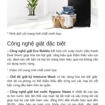
* Hình ảnh chỉ mang tính chất minh họa
Công nghệ giặt đặc biệt
–
Công nghệ giặt Eco Bubble
kết hợp với xoáy nước siêu mạnh
Dual Storm giúp hòa tan bột giặt, tăng hiệu quả thẩm thấu vào sợi
vải, đánh tan vết bẩn và loại bỏ mảng bám hiệu quả mà không cần
sử dụng nước nóng.
* Video chỉ mang tính chất minh họa
– Chế độ giặt kỹ Intensive Wash
có tác dụng hòa tan bột giặt,
nhờ đó xà phòng có thể thẩm thấu đến từng sợi vải, loại bỏ vết
bẩn cứng đầu bám trên áo quần.
–
Công nghệ giặt hơi nước Hygiene Steam
ở nhiệt độ cao tạo
ra hơi nước bốc lên thổi vào toàn bộ bề mặt và sâu trong kẽ vải
giúp loại bỏ cặn bẩn bám sâu, đồng thời diệt khuẩn hiệu quả đến
99.9%, đảm bảo an toàn sức khỏe cho cả gia đình, đặc biệt