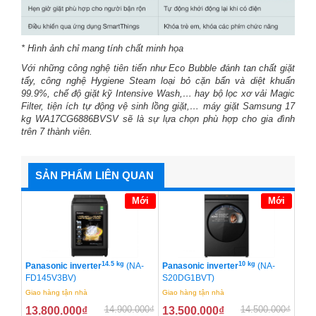
* Hình ảnh chỉ mang tính chất minh họa
Với những công nghệ tiên tiến như Eco Bubble đánh tan chất giặt
tẩy, công nghệ Hygiene Steam loại bỏ cặn bẩn và diệt khuẩn
99.9%, chế độ giặt kỹ Intensive
Wash,… hay bộ lọc xơ vải Magic
Filter, tiện ích tự động vệ sinh lồng giặt,… máy giặt Samsung 17
kg WA17CG6886BVSV sẽ là sự lựa chọn phù hợp cho gia đình
trên 7 thành viên.
SẢN PHẨM LIÊN QUAN
Mới
Mới
14.5 kg
10 kg
Panasonic inverter
(NA-
Panasonic inverter
(NA-
FD145V3BV)
S20DG1BVT)
Giao hàng tận nhà
Giao hàng tận nhà
14.900.000
₫
14.500.000
₫
13.800.000
₫
13.500.000
₫