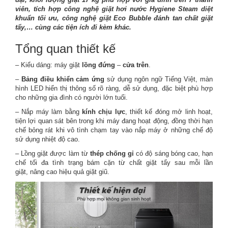
viên, tích hợp
cô
ng nghệ giặt hơi nước Hygiene Steam diệt
khuẩn tối ưu,
cô
ng nghệ giặt Eco Bubble đánh tan chất giặt
tẩy,… cùng các tiện ích đi kèm khác.
Tổng quan thiết kế
– Kiểu dáng: máy giặt
lồng đứng
–
cửa trên
.
–
Bảng điều khiển cảm ứng
sử dụng ngôn ngữ Tiếng Việt, màn
hình LED hiển thị thông số rõ ràng, dễ sử dụng, đặc biệt phù hợp
cho những gia đình có người lớn tuổi.
– Nắp máy làm bằng
kính chịu lực
, thiết kế đóng mở linh hoạt,
tiện lợi quan sát bên trong khi máy đang hoạt động, đồng thời hạn
chế bỏng rát khi vô tình chạm tay vào nắp máy ở những chế độ
sử dụng nhiệt độ cao.
– Lồng giặt được làm từ
thép chống gỉ
có độ sáng bóng cao, hạn
chế tối đa tình trạng bám cặn từ chất giặt tẩy sau mỗi lần
giặt, nâng cao hiệu quả giặt giũ.