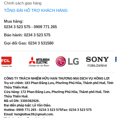
Chính sách giao hàng
TỔNG ĐÀI HỖ TRỢ KHÁCH HÀNG
Mua hàng:
0234 3 523 575 - 0909 771 265
Bảo hành: 0234 3 523 575
Gọi đổi Gas: 0234 3 531580
CÔNG TY TRÁCH NHIỆM HỮU HẠN THƯƠNG MẠI DỊCH VỤ HỒNG LỢI
Trụ sở chính:
183 Phan Đăng Lưu, Phường Phú Hòa, Thành phố Huế, Tỉnh
Thừa Thiên Huế.
Cửa hàng:
172 Phan Đăng Lưu, Phường Phú Hòa, Thành phố Huế, Tỉnh
Thừa Thiên Huế.
Mã số DN:
3300382926.
Đại diện pháp luật:
Lê Văn Giáo.
Hotline:
0909 771 265 - 0234 3 523 575
Fax:
0234 3 523 575
Email:
hongloihue39@gmail.com.