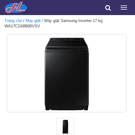
Toggle
naviga
Trang chủ
/
Máy giặt
/ Máy giặt Samsung Inverter 17 kg
WA17CG6886BVSV