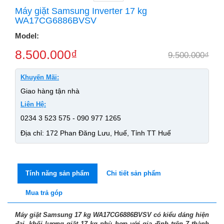
Máy giặt Samsung Inverter 17 kg
WA17CG6886BVSV
Model:
8.500.000
₫
9.500.000
₫
Khuyến Mãi:
Giao hàng tận nhà
Liên Hệ:
0234 3 523 575 - 090 977 1265
Địa chỉ: 172 Phan Đăng Lưu, Huế, Tỉnh TT Huế
Tính năng sản phẩm
Chi tiết sản phẩm
Mua trả góp
Máy giặt Samsung 17 kg WA17CG6886BVSV có kiểu dáng hiện
đại, khối lượng giặt 17 kg phù hợp với gia đình trên 7 thành