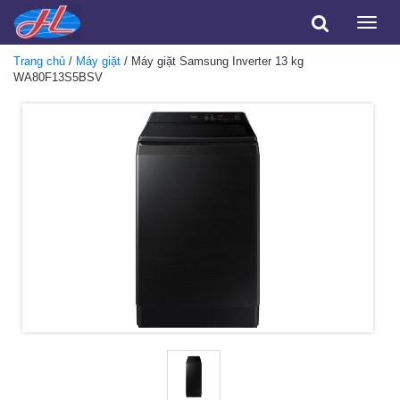
Toggle
naviga
Trang chủ
/
Máy giặt
/ Máy giặt Samsung Inverter 13 kg
WA80F13S5BSV