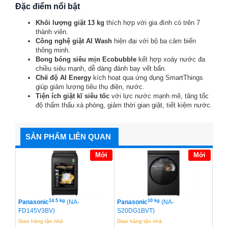
Đặc điểm nổi bật
Khối lượng giặt 13 kg
thích hợp với gia đình có trên 7
thành viên.
Công nghệ giặt AI Wash
hiện đại với bộ ba cảm biến
thông minh.
Bong bóng siêu mịn Ecobubble
kết hợp xoáy nước đa
chiều siêu mạnh, dễ dàng đánh bay vết bẩn.
Chế độ AI Energy
kích hoạt qua ứng dụng SmartThings
giúp giảm lượng tiêu thụ điện, nước.
Tiện ích giặt kĩ siêu tốc
với lực nước mạnh mẽ, tăng tốc
độ thẩm thấu xà phòng, giảm thời gian giặt, tiết kiệm nước.
SẢN PHẨM LIÊN QUAN
Mới
Mới
14.5 kg
10 kg
Panasonic
(NA-
Panasonic
(NA-
FD145V3BV)
S20DG1BVT)
Giao hàng tận nhà
Giao hàng tận nhà