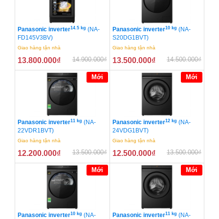
14.5 kg
10 kg
Panasonic inverter
(NA-
Panasonic inverter
(NA-
FD145V3BV)
S20DG1BVT)
Giao hàng tận nhà
Giao hàng tận nhà
14.900.000
₫
14.500.000
₫
13.800.000
₫
13.500.000
₫
Mới
Mới
11 kg
12 kg
Panasonic inverter
(NA-
Panasonic inverter
(NA-
22VDR1BVT)
24VDG1BVT)
Giao hàng tận nhà
Giao hàng tận nhà
13.500.000
₫
13.500.000
₫
12.200.000
₫
12.500.000
₫
Mới
Mới
10 kg
11 kg
Panasonic inverter
(NA-
Panasonic inverter
(NA-