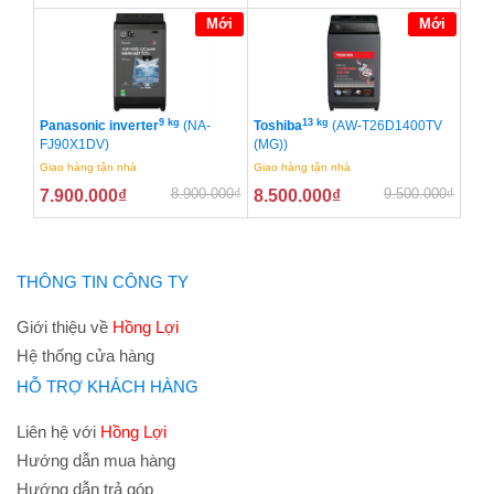
Mới
Mới
9 kg
13 kg
Panasonic inverter
(NA-
Toshiba
(AW-T26D1400TV
FJ90X1DV)
(MG))
Giao hàng tận nhà
Giao hàng tận nhà
8.900.000
₫
9.500.000
₫
7.900.000
₫
8.500.000
₫
THÔNG TIN CÔNG TY
Giới thiệu về
Hồng Lợi
Hệ thống cửa hàng
HỖ TRỢ KHÁCH HÀNG
Liên hệ với
Hồng Lợi
Hướng dẫn mua hàng
Hướng dẫn trả góp