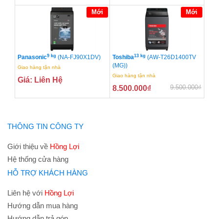
Mới
Mới
9 kg
13 kg
Panasonic
(NA-FJ90X1DV)
Toshiba
(AW-T26D1400TV
(MG))
Giao hàng tận nhà
Giao hàng tận nhà
Giá: Liên Hệ
9.500.000
₫
8.500.000
₫
THÔNG TIN CÔNG TY
Giới thiệu về
Hồng Lợi
Hệ thống cửa hàng
HỖ TRỢ KHÁCH HÀNG
Liên hệ với
Hồng Lợi
Hướng dẫn mua hàng
Hướng dẫn trả góp