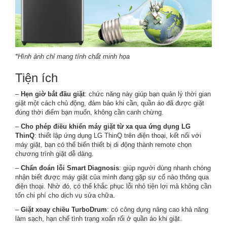
*Hình ảnh chỉ mang tính chất minh họa
Tiện ích
–
Hẹn giờ bắt đầu giặt
: chức năng này giúp bạn quản lý thời gian
giặt một cách chủ động, đảm bảo khi cần, quần áo đã được giặt
đúng thời điểm bạn muốn, không cần canh chừng.
–
Cho phép điều khiển máy giặt từ xa qua ứng dụng LG
ThinQ
: thiết lập ứng dụng LG ThinQ trên điện thoại, kết nối với
máy giặt, bạn có thể biến thiết bị di động thành remote chọn
chương trình giặt dễ dàng.
–
Chẩn đoán lỗi Smart Diagnosis
: giúp người dùng nhanh chóng
nhận biết được máy giặt của mình đang gặp sự cố nào thông qua
điện thoại. Nhờ đó, có thể khắc phục lỗi nhỏ tiện lợi mà không cần
tốn chi phí cho dịch vụ sửa chữa.
–
Giặt xoay chiều TurboDrum
: có công dụng nâng cao khả năng
làm sạch, hạn chế tình trạng xoắn rối ở quần áo khi giặt.