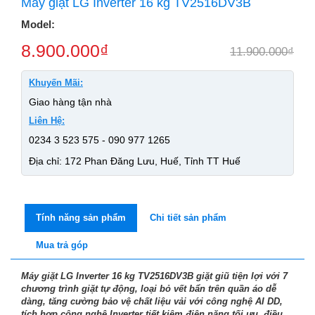
Máy giặt LG Inverter 16 kg TV2516DV3B
Model:
8.900.000
₫
11.900.000
₫
Khuyến Mãi:
Giao hàng tận nhà
Liên Hệ:
0234 3 523 575 - 090 977 1265
Địa chỉ: 172 Phan Đăng Lưu, Huế, Tỉnh TT Huế
Tính năng sản phẩm
Chi tiết sản phẩm
Mua trả góp
Máy giặt LG Inverter 16 kg TV2516DV3B giặt giũ tiện lợi với 7
chương trình giặt tự động, loại bỏ vết bẩn trên quần áo dễ
dàng, tăng cường bảo vệ chất liệu vải với công nghệ AI DD,
tích hợp công nghệ Inverter tiết kiệm điện năng tối ưu, điều