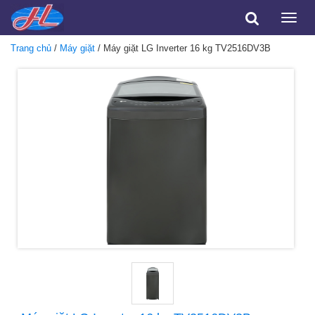
Toggle
naviga
Trang chủ
/
Máy giặt
/ Máy giặt LG Inverter 16 kg TV2516DV3B