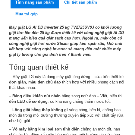
Tính năng sản phẩm
Chi tiết sản phẩm
Mua trả góp
Máy giặt LG AI DD Inverter 25 kg TV2725SV9J có khối lượng
giặt lớn lên đến 25 kg được thiết kế với công nghệ giặt AI DD
mang đến hiệu quả giặt sạch cao hơn. Ngoài ra, máy còn có
công nghệ giặt hơi nước Steam giúp làm sạch sâu, khử mùi
kết hợp với công nghệ Inverter sẽ mang đến một chiếc máy
giặt lý tưởng cho gia đình trên 7 thành viên.
Tổng quan thiết kế
– Máy giặt LG này là dạng máy giặt lồng đứng – cửa trên thiết kế
đơn giản, màu đen chủ đạo
thích hợp với nhiều phong cách nội
thất khác nhau.
–
Bảng điều khiển nút nhấn
bằng song ngữ Anh – Việt, hiển thị
đèn LED dễ sử dụng
, có khả năng chống thấm nước tốt.
–
Lồng giặt bằng thép không gỉ
sáng bóng, bền bỉ, chống hao
mòn dù trong môi trường thường xuyên tiếp xúc với chất tẩy rửa
như bột giặt.
–
Vỏ máy bằng kim loại sơn tĩnh điện
chống ăn mòn tốt, hạn
chế các tác động xấu gây bào mòn bởi môi trường như ở vùng