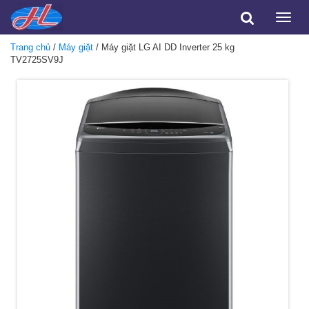
Toggle
naviga
Trang chủ
/
Máy giặt
/ Máy giặt LG AI DD Inverter 25 kg
TV2725SV9J