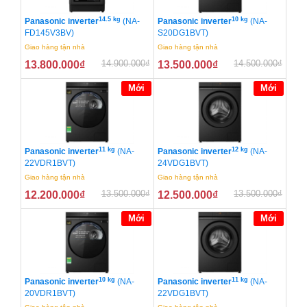
14.5 kg
10 kg
Panasonic inverter
(NA-
Panasonic inverter
(NA-
FD145V3BV)
S20DG1BVT)
Giao hàng tận nhà
Giao hàng tận nhà
14.900.000
₫
14.500.000
₫
13.800.000
₫
13.500.000
₫
Mới
Mới
11 kg
12 kg
Panasonic inverter
(NA-
Panasonic inverter
(NA-
22VDR1BVT)
24VDG1BVT)
Giao hàng tận nhà
Giao hàng tận nhà
13.500.000
₫
13.500.000
₫
12.200.000
₫
12.500.000
₫
Mới
Mới
10 kg
11 kg
Panasonic inverter
(NA-
Panasonic inverter
(NA-
20VDR1BVT)
22VDG1BVT)