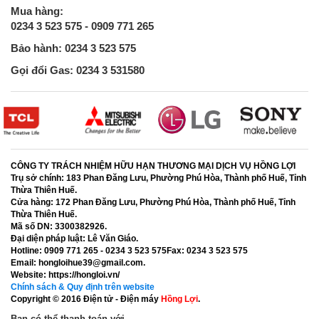
Mua hàng:
0234 3 523 575 - 0909 771 265
Bảo hành: 0234 3 523 575
Gọi đổi Gas: 0234 3 531580
CÔNG TY TRÁCH NHIỆM HỮU HẠN THƯƠNG MẠI DỊCH VỤ HỒNG LỢI
Trụ sở chính:
183 Phan Đăng Lưu, Phường Phú Hòa, Thành phố Huế, Tỉnh
Thừa Thiên Huế.
Cửa hàng:
172 Phan Đăng Lưu, Phường Phú Hòa, Thành phố Huế, Tỉnh
Thừa Thiên Huế.
Mã số DN:
3300382926.
Đại diện pháp luật:
Lê Văn Giáo.
Hotline:
0909 771 265 - 0234 3 523 575
Fax:
0234 3 523 575
Email:
hongloihue39@gmail.com.
Website:
https://hongloi.vn/
Chính sách & Quy định trên website
Copyright © 2016
Điện tử - Điện máy
Hồng Lợi
.
Bạn có thể thanh toán với