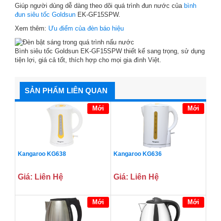
Giúp người dùng dễ dàng theo dõi quá trình đun nước của
bình
đun siêu tốc Goldsun
EK-GF15SPW.
Xem thêm:
Ưu điểm của đèn báo hiệu
Bình siêu tốc Goldsun EK-GF15SPW thiết kế sang trọng, sử dụng
tiện lợi, giá cả tốt, thích hợp cho mọi gia đình Việt.
SẢN PHẨM LIÊN QUAN
Mới
Mới
Kangaroo KG638
Kangaroo KG636
Giá: Liên Hệ
Giá: Liên Hệ
Mới
Mới