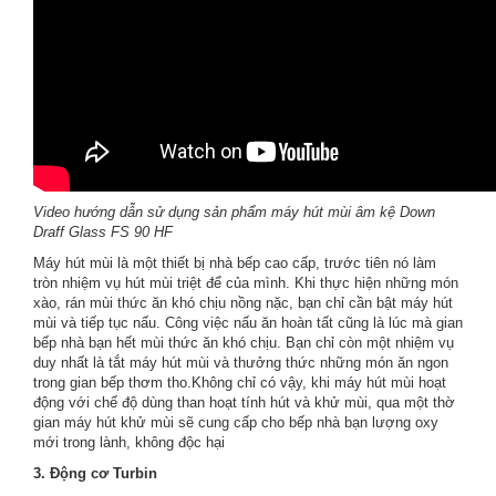
Video hướng dẫn sử dụng sản phẩm máy hút mùi âm kệ Down
Draff Glass FS 90 HF
Máy hút mùi là một thiết bị nhà bếp cao cấp, trước tiên nó làm
tròn nhiệm vụ hút mùi triệt để của mình. Khi thực hiện những món
xào, rán mùi thức ăn khó chịu nồng nặc, bạn chỉ cần bật máy hút
mùi và tiếp tục nấu. Công việc nấu ăn hoàn tất cũng là lúc mà gian
bếp nhà bạn hết mùi thức ăn khó chịu. Bạn chỉ còn một nhiệm vụ
duy nhất là tắt máy hút mùi và thưởng thức những món ăn ngon
trong gian bếp thơm tho.Không chỉ có vậy, khi máy hút mùi hoạt
động với chế độ dùng than hoạt tính hút và khử mùi, qua một thờ
gian máy hút khử mùi sẽ cung cấp cho bếp nhà bạn lượng oxy
mới trong lành, không độc hại
3. Động cơ Turbin