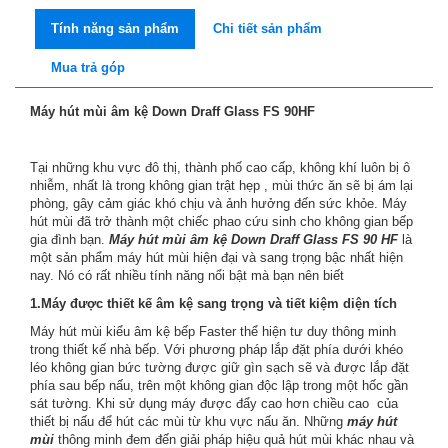
Tính năng sản phẩm
Chi tiết sản phẩm
Mua trả góp
Máy hút mùi âm kệ Down Draff Glass FS 90HF
Tại những khu vực đô thị, thành phố cao cấp, không khí luôn bị ô
nhiễm, nhất là trong không gian trật hẹp , mùi thức ăn sẽ bị ám lại
phòng, gây cảm giác khó chịu và ảnh hưởng đến sức khỏe. Máy
hút mùi đã trở thành một chiếc phao cứu sinh cho không gian bếp
gia đình bạn.
Máy hút mùi âm kệ Down Draff Glass FS 90 HF
là
một sản phẩm máy hút mùi hiện đại và sang trọng bậc nhất hiện
nay. Nó có rất nhiều tính năng nổi bật mà bạn nên biết
1.Máy được thiết kế âm kệ sang trọng và tiết kiệm diện tích
Máy hút mùi kiểu âm kệ bếp Faster thể hiện tư duy thông minh
trong thiết kế nhà bếp. Với phương pháp lắp đặt phía dưới khéo
léo không gian bức tường được giữ gìn sạch sẽ và được lắp đặt
phía sau bếp nấu, trên một không gian độc lập trong một hốc gần
sát tường. Khi sử dụng máy được đẩy cao hơn chiều cao của
thiết bị nấu để hút các mùi từ khu vực nấu ăn. Những
máy hút
mùi
thông minh đem đến giải pháp hiệu quả hút mùi khác nhau và