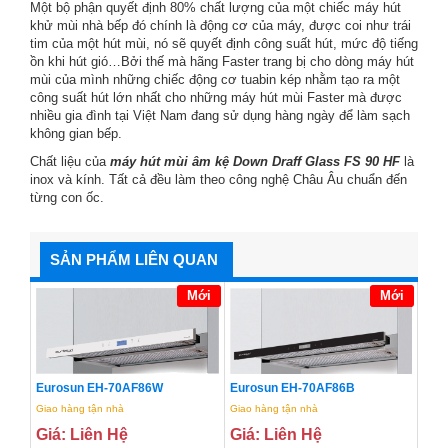
Một bộ phận quyết định 80% chất lượng của một chiếc máy hút
khử mùi nhà bếp đó chính là động cơ của máy, được coi như trái
tim của một hút mùi, nó sẽ quyết định công suất hút, mức độ tiếng
ồn khi hút gió…Bởi thế mà hãng Faster trang bị cho dòng máy hút
mùi của mình những chiếc động cơ tuabin kép nhằm tạo ra một
công suất hút lớn nhất cho những máy hút mùi Faster mà được
nhiều gia đình tại Việt Nam đang sử dụng hàng ngày để làm sạch
không gian bếp.
Chất liệu của
máy hút mùi âm kệ Down Draff Glass FS 90 HF
là
inox và kính. Tất cả đều làm theo công nghệ Châu Âu chuẩn đến
từng con ốc.
SẢN PHẨM LIÊN QUAN
Mới
Mới
Eurosun EH-70AF86W
Eurosun EH-70AF86B
Giao hàng tận nhà
Giao hàng tận nhà
Giá: Liên Hệ
Giá: Liên Hệ