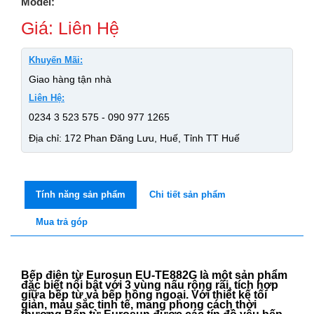
Model:
Giá: Liên Hệ
Khuyến Mãi:
Giao hàng tận nhà
Liên Hệ:
0234 3 523 575 - 090 977 1265
Địa chỉ: 172 Phan Đăng Lưu, Huế, Tỉnh TT Huế
Tính năng sản phẩm
Chi tiết sản phẩm
Mua trả góp
Bếp điện từ Eurosun EU-TE882G là một sản phẩm
đặc biệt nổi bật với 3 vùng nấu rộng rãi, tích hợp
giữa bếp từ và bếp hồng ngoại. Với thiết kế tối
giản, màu sắc tinh tế, mang phong cách thời