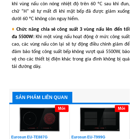
khi vùng nấu còn nóng nhiệt độ trên 60
ºC
sau khi đun,
chữ “H” sẽ tự mất đi khi mặt bếp đã được giảm xuống
dưới 60
ºC không còn nguy hiểm.
♦
C
hức năng chia sẻ công suất
3
vùng nấu lên đến tối
đa
55
00W
:
Khi một vùng nấu hoạt động ở mức công suất
cao, các vùng nấu còn lại sẽ tự động điều chỉnh giảm để
đảm bảo tổng công suất bếp không vượt quá 5500W, bảo
vệ cho các thiết bị điện khác trong gia đình không bị quá
tải đường dây.
SẢN PHẨM LIÊN QUAN
Mới
Mới
Eurosun EU-TE887G
Eurosun EU-T999G