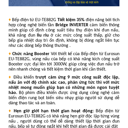
♦
Bếp điện từ EU-TE882G
Tiết kiệm 35%
điện năng bởi tích
hợp
công nghệ biến tần
Bridge INVERTER
cảm biến thông
minh giúp
cố định công suất tiêu thụ điện khi đun nấu,
khả năng đun
liu riu
ở các mức công suất thấp, giữ cho
bếp gia nhiệt duy trì ổn định, không bị đóng ngắt liên tục
như các dòng bếp thông thường .
♦
Chức năng Booster
Với thiết kế của Bếp điện từ Eurosun
EU-TE882G, vùng nấu của bếp có khả năng kích công suất
Booster cực đại lên tới 3000W, giúp công việc đun nấu trở
nên nhanh chóng và tiết kiệm thời gian khi cần thiết.
♦
Điều khiển
trượt cảm ứng 9 mức công suất độc lập,
nấu ăn với độ chính xác cao, phản ứng tức thì với mức
nhiệt mong muốn
giúp bạn có những món ngon tuyệt
hảo.
Bộ phím điều khiển được ứng dụng công nghệ cảm
biến điện rung bọt biển siêu nhạy giúp người sử dụng dễ
dàng thao tác và an toàn.
♦
Hẹn giờ giới hạn thời gian hoạt động:
Bếp điện từ
Eurosun EU-TE882G có khả năng hẹn giờ độc lập từng vùng
nấu , người dùng có thể dễ dàng thiết lập thời gian đun
nấu, bếp sẽ tư động ngắt khi hết thời gian đã được cài đặt