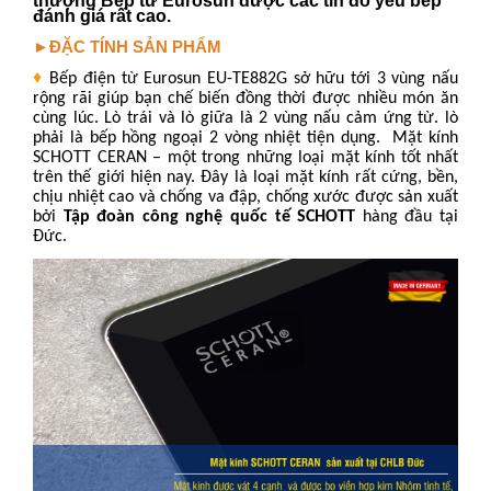
thượng Bếp từ Eurosun được các tín đồ yêu bếp
đánh giá rất cao.
►ĐẶC TÍNH SẢN PHẨM
♦
Bếp điện từ Eurosun EU-TE882G sở hữu
tới 3 vùng nấu
rộng rãi giúp bạn chế biến đồng thời được nhiều món ăn
cùng lúc
. Lò trái và lò giữa là 2 vùng nấu cảm ứng từ. lò
phải là bếp hồng ngoại 2 vòng nhiệt tiện dụng. Mặt kính
SCHOTT CERAN
– một trong những loại mặt kính tốt nhất
trên thế giới hiện nay.
Đây là loại mặt kính rất cứng, bền,
chịu nhiệt cao và chống va đập, chống xước được sản xuất
bởi
Tập đoàn công nghệ quốc tế SCHOTT
hàng đầu tại
Đức
.