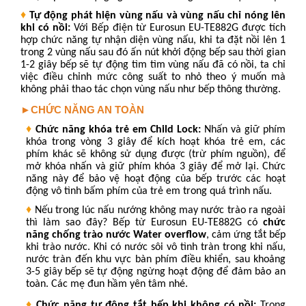
♦
Tự động phát hiện vùng nấu và vùng nấu chỉ nóng lên
khi có nồi:
Với Bếp điện từ Eurosun EU-TE882G được tích
hợp chức năng tự nhận diện vùng nấu, khi ta đặt nồi lên 1
trong 2 vùng nấu sau đó ấn nút khởi động bếp sau thời gian
1-2 giây bếp sẽ tự động tìm tìm vùng nấu đã có nồi, ta chỉ
việc điều chỉnh mức công suất to nhỏ theo ý muốn mà
không phải thao tác chọn vùng nấu như bếp thông thường.
►CHỨC NĂNG AN TOÀN
♦
Chức năng khóa trẻ em Child Lock:
Nhấn và giữ phím
khóa trong vòng 3 giây để kích hoạt khóa trẻ em, các
phím khác sẽ không sử dụng được (trừ phím nguồn), để
mở khóa nhấn và giữ phím khóa 3 giây để mở lại. Chức
năng này để bảo vệ hoạt động của bếp trước các hoạt
động vô tình bấm phím của trẻ em trong quá trình nấu.
♦
Nếu trong lúc nấu nướng không may nước trào ra ngoài
thì làm sao đây?
Bếp từ Eurosun
EU-TE882G
có
chức
năng chống trào nước Water overflow
, cảm ứng tắt bếp
khi trào nước. Khi có nước sôi vô tình tràn trong khi nấu,
nước tràn đến khu vực bàn phím điều khiển, sau khoảng
3-5 giây bếp sẽ tự động ngừng hoạt động để đảm bảo an
toàn. Các mẹ đun hầm yên tâm nhé.
♦
Chức năng tự động tắt bếp khi không có nồi:
Trong