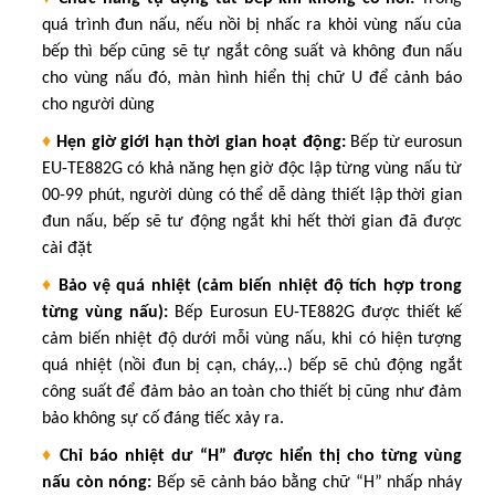
quá trình đun nấu, nếu nồi bị nhấc ra khỏi vùng nấu của
bếp thì bếp cũng sẽ tự ngắt công suất và không đun nấu
cho vùng nấu đó, màn hình hiển thị chữ U để cảnh báo
cho người dùng
♦
Hẹn giờ giới hạn thời gian hoạt động:
Bếp từ eurosun
EU-TE882G
có khả năng hẹn giờ độc lập từng vùng nấu từ
00-99 phút, người dùng có thể dễ dàng thiết lập thời gian
đun nấu, bếp sẽ tư động ngắt khi hết thời gian đã được
cài đặt
♦
Bảo vệ quá nhiệt (cảm biến nhiệt độ tích hợp trong
từng vùng nấu):
Bếp Eurosun
EU-TE882G
được thiết kế
cảm biến nhiệt độ dưới mỗi vùng nấu, khi có hiện tượng
quá nhiệt (nồi đun bị cạn, cháy,..) bếp sẽ chủ động ngắt
công suất để đảm bảo an toàn cho thiết bị cũng như đảm
bảo không sự cố đáng tiếc xảy ra
.
♦
Chỉ báo nhiệt dư “H” được hiển thị cho từng vùng
nấu còn nóng:
Bếp sẽ cảnh báo bằng chữ “H” nhấp nháy