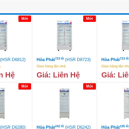
Mới
Mới
723 lít
723 lít
(HSR D6812)
Hòa Phát
(HSR D8723)
Hòa Phát
à
Giao hàng tận nhà
Giao hàng tận nh
ên Hệ
Giá: Liên Hệ
Giá: Li
Mới
Mới
242 lít
195 lít
(HSR D6280)
Hòa Phát
(HSR D6242)
Hòa Phát