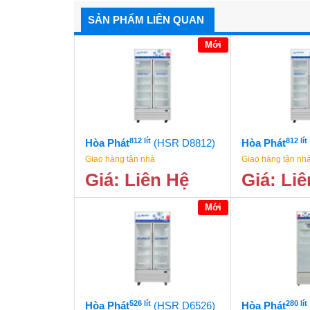
SẢN PHẨM LIÊN QUAN
Mới
812 lít
812 lít
Hòa Phát
(HSR D8812)
Hòa Phát
Giao hàng tận nhà
Giao hàng tận nh
Giá: Liên Hệ
Giá: Li
Mới
526 lít
280 lít
Hòa Phát
(HSR D6526)
Hòa Phát