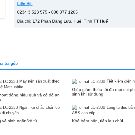
Liên Hệ:
0234 3 523 575 - 090 977 1265
Địa chỉ: 172 Phan Đăng Lưu, Huế, Tỉnh TT Huế
a trả góp
Máy nén sản xuất theo
Tiết kiệm điện 
hệ Matsushita
Giúp giảm thiểu tối đa mọi chi ph
sinh khi sử dụng
 hoạt động hiệu quả và có độ an
o
Ngăn, kệ chắc chắn có
Lòng tủ đúc bằ
o di chuyển
ABS cao cấp
 vệ sinh ngăn/kệ tủ.
Khó bám bẩn, tiện lau chùi