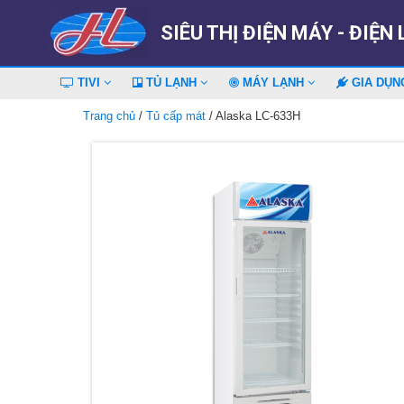
SIÊU THỊ ĐIỆN MÁY - ĐIỆN
TIVI
TỦ LẠNH
MÁY LẠNH
GIA DỤ
Trang chủ
/
Tủ cấp mát
/ Alaska LC-633H