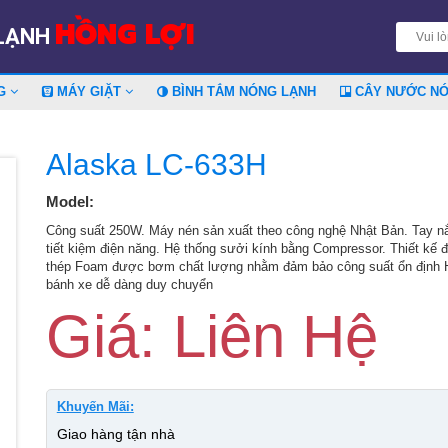
HỒNG LỢI
 LẠNH
NG
MÁY GIẶT
BÌNH TẮM NÓNG LẠNH
CÂY NƯỚC N
Alaska LC-633H
Model:
Công suất 250W. Máy nén sản xuất theo công nghệ Nhật Bản. Tay nắm
tiết kiệm điện năng. Hệ thống sưởi kính bằng Compressor. Thiết kế đ
thép Foam được bơm chất lượng nhằm đảm bảo công suất ổn định H
bánh xe dễ dàng duy chuyển
Giá: Liên Hệ
Khuyến Mãi:
Giao hàng tận nhà