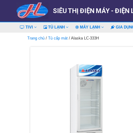
SIÊU THỊ ĐIỆN MÁY - ĐIỆN
TIVI
TỦ LẠNH
MÁY LẠNH
GIA DỤ
Trang chủ
/
Tủ cấp mát
/ Alaska LC-333H