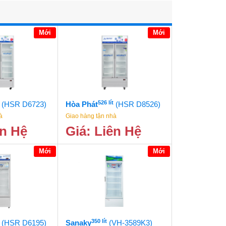
Mới
Mới
526 lít
(HSR D6723)
Hòa Phát
(HSR D8526)
à
Giao hàng tận nhà
ên Hệ
Giá: Liên Hệ
Mới
Mới
350 lít
(HSR D6195)
Sanaky
(VH-3589K3)