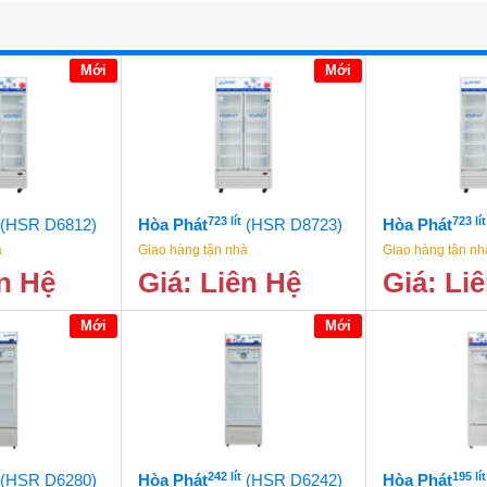
Mới
Mới
723 lít
723 lít
(HSR D6812)
Hòa Phát
(HSR D8723)
Hòa Phát
à
Giao hàng tận nhà
Giao hàng tận nh
ên Hệ
Giá: Liên Hệ
Giá: Li
Mới
Mới
242 lít
195 lít
(HSR D6280)
Hòa Phát
(HSR D6242)
Hòa Phát