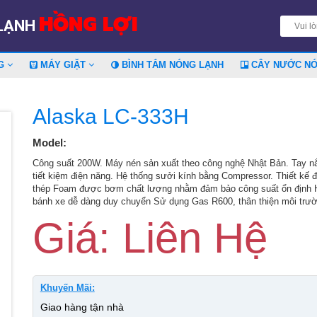
HỒNG LỢI
 LẠNH
NG
MÁY GIẶT
BÌNH TẮM NÓNG LẠNH
CÂY NƯỚC N
Alaska LC-333H
Model:
Công suất 200W. Máy nén sản xuất theo công nghệ Nhật Bản. Tay nắm
tiết kiệm điện năng. Hệ thống sưởi kính bằng Compressor. Thiết kế đ
thép Foam được bơm chất lượng nhằm đảm bảo công suất ổn định H
bánh xe dễ dàng duy chuyển Sử dụng Gas R600, thân thiện môi trư
Giá: Liên Hệ
Khuyến Mãi:
Giao hàng tận nhà