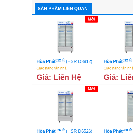
SẢN PHẨM LIÊN QUAN
Mới
812 lít
812 lít
Hòa Phát
(HSR D8812)
Hòa Phát
Giao hàng tận nhà
Giao hàng tận nh
Giá: Liên Hệ
Giá: Li
Mới
526 lít
280 lít
Hòa Phát
(HSR D6526)
Hòa Phát