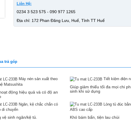
Liên Hệ:
0234 3 523 575 - 090 977 1265
Địa chỉ: 172 Phan Đăng Lưu, Huế, Tỉnh TT Huế
a trả góp
Máy nén sản xuất theo
Tiết kiệm điện 
hệ Matsushita
Giúp giảm thiểu tối đa mọi chi ph
sinh khi sử dụng
 hoạt động hiệu quả và có độ an
o
Ngăn, kệ chắc chắn có
Lòng tủ đúc bằ
o di chuyển
ABS cao cấp
 vệ sinh ngăn/kệ tủ.
Khó bám bẩn, tiện lau chùi